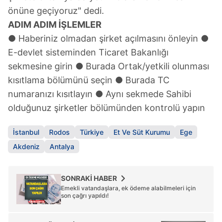
reklam/pazarlama faaliyetlerinin yapılması, amaçlarıyla
önüne geçiyoruz" dedi.
sınırlı olarak açık rızanız dahilinde kullanılacaktır.
ADIM ADIM İŞLEMLER
● Haberiniz olmadan şirket açılmasını önleyin ●
Çerezlere ilişkin tercihlerinizi aşağıda yer alan panel
vasıtasıyla belirleyebilirsiniz. Çerezlere ilişkin detaylı bilgi
E-devlet sisteminden Ticaret Bakanlığı
için Ayarlar butonuna tıklayabilir,
Çerez Bilgilendirme
sekmesine girin ● Burada Ortak/yetkili olunması
Metnimizi
ziyaret edebilirsiniz.
kısıtlama bölümünü seçin ● Burada TC
numaranızı kısıtlayın ● Aynı sekmede Sahibi
6698 sayılı Kişisel Verilerin Korunması Kanunu uyarınca
olduğunuz şirketler bölümünden kontrolü yapın
hazırlanmış Aydınlatma Metnimizi okumak ve sitemizde
ilgili mevzuata uygun olarak kullanılan çerezlerle ilgili bilgi
İstanbul
Rodos
Türkiye
Et Ve Süt Kurumu
Ege
almak için lütfen
tıklayınız
.
Akdeniz
Antalya
SONRAKİ HABER
Emekli vatandaşlara, ek ödeme alabilmeleri için
son çağrı yapıldı!