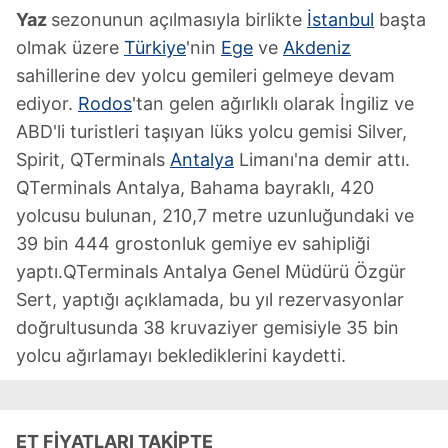
Yaz
sezonunun açılmasıyla birlikte
İstanbul
başta
olmak üzere
Türkiye
'nin
Ege
ve
Akdeniz
sahillerine dev yolcu gemileri gelmeye devam
ediyor.
Rodos
'tan gelen ağırlıklı olarak İngiliz ve
ABD'li turistleri taşıyan lüks yolcu gemisi Silver,
Spirit, QTerminals
Antalya
Limanı'na demir attı.
QTerminals Antalya, Bahama bayraklı, 420
yolcusu bulunan, 210,7 metre uzunluğundaki ve
39 bin 444 grostonluk gemiye ev sahipliği
yaptı.QTerminals Antalya Genel Müdürü Özgür
Sert, yaptığı açıklamada, bu yıl rezervasyonlar
doğrultusunda 38 kruvaziyer gemisiyle 35 bin
yolcu ağırlamayı beklediklerini kaydetti.
ET FİYATLARI
TAKİPTE