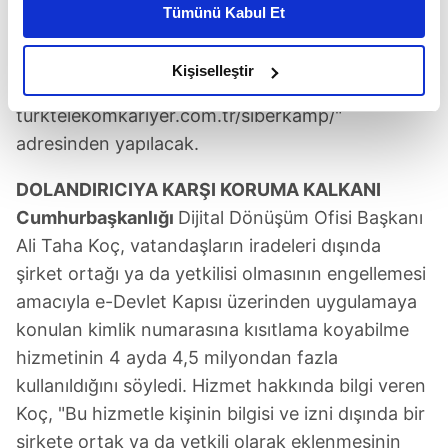
alanında gençlere eğitim fırsatı sunmaktan gurur
Tümünü Kabul Et
daha iyi reklam deneyimi yaşatabiliriz. Bunu yaparken
duyuyoruz" dedi. Türk Telekom Siber Güvenlik
amacımızın size daha iyi bir reklam deneyimi sunmak
Kampı başvuruları 9 Mayıs-30 Mayıs 2022
olduğunu ve sizlere en iyi içerikleri sunabilmek adına
Kişiselleştir
tarihleri arasında "https://
elimizden gelen çabayı gösterdiğimizi ve bu noktada,
turktelekomkariyer.com.tr/siberkamp/"
reklamların maliyetlerimizi karşılamak noktasında tek gelir
kalemimiz olduğunu sizlere hatırlatmak isteriz.
adresinden yapılacak.
DOLANDIRICIYA KARŞI KORUMA KALKANI
Her halükârda, kullanıcılar, bu çerezlere izin vermedikleri
takdirde, kullanıcılara hedefli reklamlar
Cumhurbaşkanlığı
Dijital Dönüşüm Ofisi Başkanı
gösterilmeyecektir."
Ali Taha Koç, vatandaşların iradeleri dışında
şirket ortağı ya da yetkilisi olmasının engellemesi
Sizlere daha iyi bir hizmet sunabilmek için İnternet
amacıyla e-Devlet Kapısı üzerinden uygulamaya
Sitemizde kendimize ve üçüncü kişilere ait çerezler
konulan kimlik numarasına kısıtlama koyabilme
kullanılmaktadır. Bu çerezler vasıtasıyla çeşitli kişisel
hizmetinin 4 ayda 4,5 milyondan fazla
verileriniz işlenmekte olup gerekli olan çerezler bilgi
toplumu hizmetlerinin sunulması amacıyla
kullanıldığını söyledi. Hizmet hakkında bilgi veren
kullanılmaktadır. Diğer çerezler, sitemizin daha işlevsel
Koç, "Bu hizmetle kişinin bilgisi ve izni dışında bir
kılınması ve kişiselleştirilmesi ve sizlere yönelik
şirkete ortak ya da yetkili olarak eklenmesinin