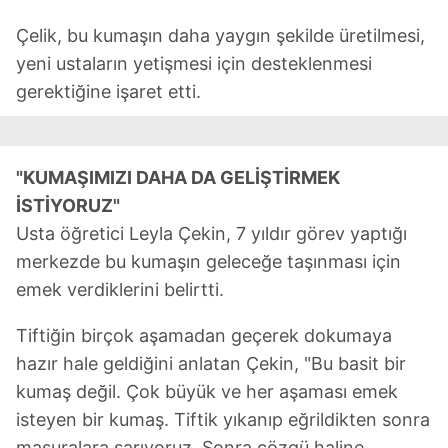
sınırlı olarak açık rızanız dahilinde kullanılacaktır.
Çelik, bu kumaşın daha yaygın şekilde üretilmesi,
yeni ustaların yetişmesi için desteklenmesi
Çerezlere ilişkin tercihlerinizi aşağıda yer alan panel
gerektiğine işaret etti.
vasıtasıyla belirleyebilirsiniz. Çerezlere ilişkin detaylı bilgi
için Ayarlar butonuna tıklayabilir,
Çerez Bilgilendirme
Metnimizi
ziyaret edebilirsiniz.
"KUMAŞIMIZI DAHA DA GELİŞTİRMEK
6698 sayılı Kişisel Verilerin Korunması Kanunu uyarınca
İSTİYORUZ"
hazırlanmış Aydınlatma Metnimizi okumak ve sitemizde
Usta öğretici Leyla Çekin, 7 yıldır görev yaptığı
ilgili mevzuata uygun olarak kullanılan çerezlerle ilgili bilgi
almak için lütfen
tıklayınız
.
merkezde bu kumaşın geleceğe taşınması için
emek verdiklerini belirtti.
Tiftiğin birçok aşamadan geçerek dokumaya
hazır hale geldiğini anlatan Çekin, "Bu basit bir
kumaş değil. Çok büyük ve her aşaması emek
isteyen bir kumaş. Tiftik yıkanıp eğrildikten sonra
masuralara sarıyoruz. Sonra çözgü haline