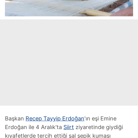
Başkan
Recep Tayyip Erdoğan
'ın eşi Emine
Erdoğan ile 4 Aralık'ta
Siirt
ziyaretinde giydiği
kıyafetlerde tercih ettiği şal şepik kumaşı