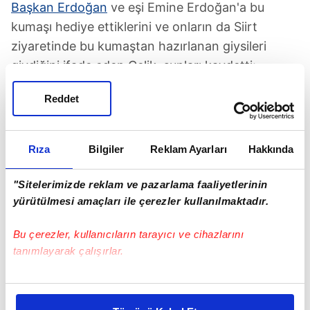
Başkan Erdoğan
ve eşi Emine Erdoğan'a bu
kumaşı hediye ettiklerini ve onların da Siirt
ziyaretinde bu kumaştan hazırlanan giysileri
giydiğini ifade eden Çelik, şunları kaydetti:
"Sayın Cumhurbaşkanımız ve eşi Emine Erdoğan
Reddet
Hanımefendi'nin destek niteliğindeki açıklamaları
bizi memnun etmiştir. Bu konuda bize düşen,
Rıza
Bilgiler
Reklam Ayarları
Hakkında
yeni proje hazırlayıp gelişmesini sağlamaktır.
Ürettiğimiz kumaşların Cumhurbaşkanımız başta
"Sitelerimizde reklam ve pazarlama faaliyetlerinin
olmak üzere giyildiğini görmek bizi mutlu ediyor.
yürütülmesi amaçları ile çerezler kullanılmaktadır.
Eruh gibi küçük bir ilçede değerli bir kumaş
üretmek bize mutluluk veriyor. Hedefimiz bütün
Bu çerezler, kullanıcıların tarayıcı ve cihazlarını
dünyaya ihracat yapabilecek seviyeye gelmektir.
tanımlayarak çalışırlar.
Bunun için de desteğe ihtiyacımız var. İlçenin
Bu çerezlere izin vermeniz halinde sizlere özel
gençlerinin bu işe yönelmelerini sağlamak için
kişiselleştirilmiş reklamlar sunabilir, sayfalarımızda sizlere