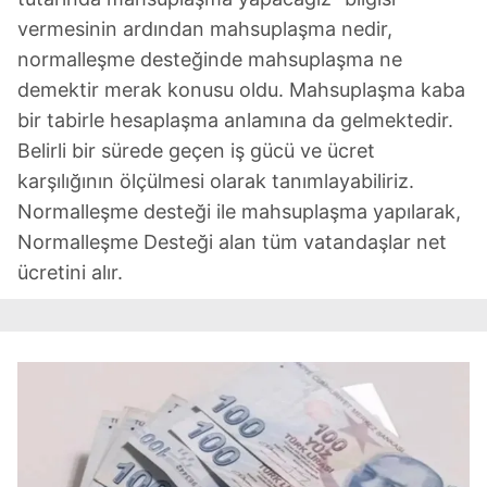
verileriniz işlenmekte olup gerekli olan çerezler bilgi
toplumu hizmetlerinin sunulması amacıyla
vermesinin ardından mahsuplaşma nedir,
kullanılmaktadır. Diğer çerezler, sitemizin daha işlevsel
normalleşme desteğinde mahsuplaşma ne
kılınması ve kişiselleştirilmesi ve sizlere yönelik
demektir merak konusu oldu. Mahsuplaşma kaba
reklam/pazarlama faaliyetlerinin yapılması, amaçlarıyla
bir tabirle hesaplaşma anlamına da gelmektedir.
sınırlı olarak açık rızanız dahilinde kullanılacaktır.
Belirli bir sürede geçen iş gücü ve ücret
karşılığının ölçülmesi olarak tanımlayabiliriz.
Çerezlere ilişkin tercihlerinizi aşağıda yer alan panel
vasıtasıyla belirleyebilirsiniz. Çerezlere ilişkin detaylı bilgi
Normalleşme desteği ile mahsuplaşma yapılarak,
için Ayarlar butonuna tıklayabilir,
Çerez Bilgilendirme
Normalleşme Desteği alan tüm vatandaşlar net
Metnimizi
ziyaret edebilirsiniz.
ücretini alır.
6698 sayılı Kişisel Verilerin Korunması Kanunu uyarınca
hazırlanmış Aydınlatma Metnimizi okumak ve sitemizde
ilgili mevzuata uygun olarak kullanılan çerezlerle ilgili bilgi
almak için lütfen
tıklayınız
.