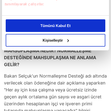
tanımlayarak çalışırlar.
Bu çerezlere izin vermeniz halinde sizlere özel
kişiselleştirilmiş reklamlar sunabilir, sayfalarımızda sizlere
Tümünü Kabul Et
daha iyi reklam deneyimi yaşatabiliriz. Bunu yaparken
amacımızın size daha iyi bir reklam deneyimi sunmak
olduğunu ve sizlere en iyi içerikleri sunabilmek adına
Kişiselleştir
elimizden gelen çabayı gösterdiğimizi ve bu noktada,
MAHSUPLAŞMA NEDİR? NORMALLEŞME
reklamların maliyetlerimizi karşılamak noktasında tek gelir
DESTEĞİNDE MAHSUPLAŞMA NE ANLAMA
kalemimiz olduğunu sizlere hatırlatmak isteriz.
GELİR?
Her halükârda, kullanıcılar, bu çerezlere izin vermedikleri
takdirde, kullanıcılara hedefli reklamlar
Bakan Selçuk'un Normalleşme Desteği adı altında
gösterilmeyecektir."
verilecek olan ödeneğine dair açıklama yaparken
"Her ay için kısa çalışma veya ücretsiz izinde
Sizlere daha iyi bir hizmet sunabilmek için İnternet
geçen aylık ortalama gün sayısı ve asgari ücret
Sitemizde kendimize ve üçüncü kişilere ait çerezler
üzerinden hesaplanan işçi ve işveren primi
kullanılmaktadır. Bu çerezler vasıtasıyla çeşitli kişisel
tutarında mahsuplaşma yapacağız" bilgisi