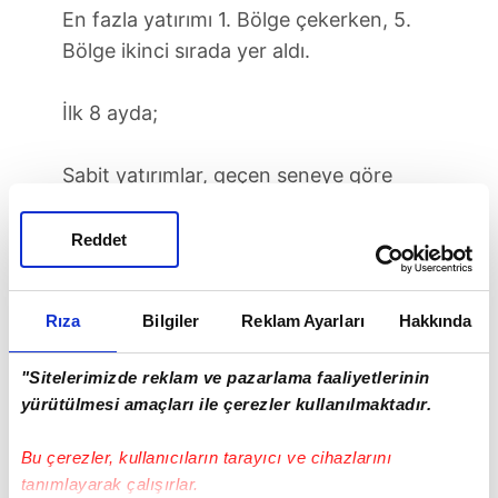
En fazla yatırımı 1. Bölge çekerken, 5.
Bölge ikinci sırada yer aldı.
İlk 8 ayda;
Sabit yatırımlar, geçen seneye göre
%32 daha fazla!
pic.twitter.com/vCGNeRiGvC
Reddet
— Mustafa Varank (@varank)
October
12, 2020
Rıza
Bilgiler
Reklam Ayarları
Hakkında
18.3 milyarlık yatırım hamlesi
"Sitelerimizde reklam ve pazarlama faaliyetlerinin
yürütülmesi amaçları ile çerezler kullanılmaktadır.
Bu çerezler, kullanıcıların tarayıcı ve cihazlarını
Özel Sektör
Yatırım
Ekonomi
Son Dakika
tanımlayarak çalışırlar.