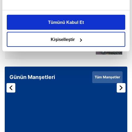
Bu çerezlere izin vermeniz halinde sizlere özel
SONRAKİ HABER
12 Ekim evde bakım maaşı yatan iller listesi! Evde
kişiselleştirilmiş reklamlar sunabilir, sayfalarımızda sizlere
bakım parası (maaşı) yattı mı?
Tümünü Kabul Et
daha iyi reklam deneyimi yaşatabiliriz. Bunu yaparken
amacımızın size daha iyi bir reklam deneyimi sunmak
olduğunu ve sizlere en iyi içerikleri sunabilmek adına
ÖNCEKİ HABER
Kişiselleştir
25 bin vatandaşa iş imkânı!
elimizden gelen çabayı gösterdiğimizi ve bu noktada,
reklamların maliyetlerimizi karşılamak noktasında tek gelir
kalemimiz olduğunu sizlere hatırlatmak isteriz.
Her halükârda, kullanıcılar, bu çerezlere izin vermedikleri
Günün Manşetleri
Tüm Manşetler
takdirde, kullanıcılara hedefli reklamlar
gösterilmeyecektir."
Sizlere daha iyi bir hizmet sunabilmek için İnternet
Sitemizde kendimize ve üçüncü kişilere ait çerezler
kullanılmaktadır. Bu çerezler vasıtasıyla çeşitli kişisel
verileriniz işlenmekte olup gerekli olan çerezler bilgi
toplumu hizmetlerinin sunulması amacıyla