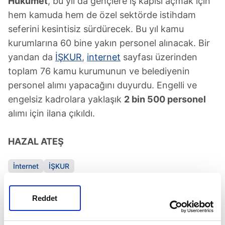
H
ükümet
, bu yıl da gençlere iş kapısı açmak için
hem kamuda hem de özel sektörde istihdam
seferini kesintisiz sürdürecek. Bu yıl kamu
kurumlarına 60 bine yakın personel alınacak. Bir
yandan da
İŞKUR
,
internet
sayfası üzerinden
toplam 76 kamu kurumunun ve belediyenin
personel alımı yapacağını duyurdu. Engelli ve
engelsiz kadrolara yaklaşık
2 bin 500 personel
alımı için ilana çıkıldı.
HAZAL ATEŞ
İnternet
İŞKUR
Reddet
SONRAKİ HABER
2020 yılı zamlı memur maaşları kaç TL oldu?