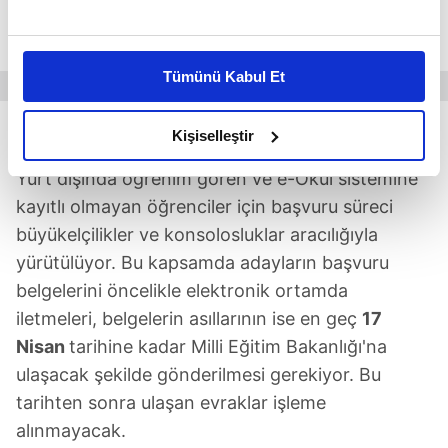
saat 23.59'a kadar 'e-Okul' üzerinden
Bu çerezlere izin vermeniz halinde sizlere özel
yapılabilecek."
kişiselleştirilmiş reklamlar sunabilir, sayfalarımızda sizlere
Tümünü Kabul Et
daha iyi reklam deneyimi yaşatabiliriz. Bunu yaparken
amacımızın size daha iyi bir reklam deneyimi sunmak
YURT DIŞI LGS BAŞVURUSUNDA KRİTİK TARİH
olduğunu ve sizlere en iyi içerikleri sunabilmek adına
Kişiselleştir
elimizden gelen çabayı gösterdiğimizi ve bu noktada,
Yurt dışında öğrenim gören ve e-Okul sistemine
reklamların maliyetlerimizi karşılamak noktasında tek gelir
kayıtlı olmayan öğrenciler için başvuru süreci
kalemimiz olduğunu sizlere hatırlatmak isteriz.
büyükelçilikler ve konsolosluklar aracılığıyla
Her halükârda, kullanıcılar, bu çerezlere izin vermedikleri
yürütülüyor. Bu kapsamda adayların başvuru
takdirde, kullanıcılara hedefli reklamlar
belgelerini öncelikle elektronik ortamda
gösterilmeyecektir."
iletmeleri, belgelerin asıllarının ise en geç
17
Nisan
tarihine kadar Milli Eğitim Bakanlığı'na
Sizlere daha iyi bir hizmet sunabilmek için İnternet
ulaşacak şekilde gönderilmesi gerekiyor. Bu
Sitemizde kendimize ve üçüncü kişilere ait çerezler
kullanılmaktadır. Bu çerezler vasıtasıyla çeşitli kişisel
tarihten sonra ulaşan evraklar işleme
verileriniz işlenmekte olup gerekli olan çerezler bilgi
alınmayacak.
toplumu hizmetlerinin sunulması amacıyla