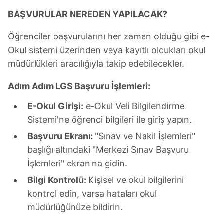
kullanılmaktadır. Diğer çerezler, sitemizin daha işlevsel
BAŞVURULAR NEREDEN YAPILACAK?
kılınması ve kişiselleştirilmesi ve sizlere yönelik
reklam/pazarlama faaliyetlerinin yapılması, amaçlarıyla
Öğrenciler başvurularını her zaman olduğu gibi e-
sınırlı olarak açık rızanız dahilinde kullanılacaktır.
Okul sistemi üzerinden veya kayıtlı oldukları okul
müdürlükleri aracılığıyla takip edebilecekler.
Çerezlere ilişkin tercihlerinizi aşağıda yer alan panel
vasıtasıyla belirleyebilirsiniz. Çerezlere ilişkin detaylı bilgi
Adım Adım LGS Başvuru İşlemleri:
için Ayarlar butonuna tıklayabilir,
Çerez Bilgilendirme
Metnimizi
ziyaret edebilirsiniz.
E-Okul Girişi:
e-Okul Veli Bilgilendirme
Sistemi'ne öğrenci bilgileri ile giriş yapın.
6698 sayılı Kişisel Verilerin Korunması Kanunu uyarınca
Başvuru Ekranı:
"Sınav ve Nakil İşlemleri"
hazırlanmış Aydınlatma Metnimizi okumak ve sitemizde
başlığı altındaki "Merkezi Sınav Başvuru
ilgili mevzuata uygun olarak kullanılan çerezlerle ilgili bilgi
almak için lütfen
tıklayınız
.
İşlemleri" ekranına gidin.
Bilgi Kontrolü:
Kişisel ve okul bilgilerini
kontrol edin, varsa hataları okul
müdürlüğünüze bildirin.