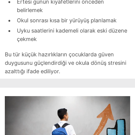
Ertesi günün kıyafetlerini önceden
kılınması ve kişiselleştirilmesi ve sizlere yönelik
reklam/pazarlama faaliyetlerinin yapılması, amaçlarıyla
belirlemek
sınırlı olarak açık rızanız dahilinde kullanılacaktır.
Okul sonrası kısa bir yürüyüş planlamak
Uyku saatlerini kademeli olarak eski düzene
Çerezlere ilişkin tercihlerinizi aşağıda yer alan panel
vasıtasıyla belirleyebilirsiniz. Çerezlere ilişkin detaylı bilgi
çekmek
için Ayarlar butonuna tıklayabilir,
Çerez Bilgilendirme
Metnimizi
ziyaret edebilirsiniz.
Bu tür küçük hazırlıkların çocuklarda güven
duygusunu güçlendirdiği ve okula dönüş stresini
6698 sayılı Kişisel Verilerin Korunması Kanunu uyarınca
azalttığı ifade ediliyor.
hazırlanmış Aydınlatma Metnimizi okumak ve sitemizde
ilgili mevzuata uygun olarak kullanılan çerezlerle ilgili bilgi
almak için lütfen
tıklayınız
.