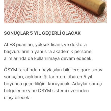
ilgili mevzuata uygun olarak kullanılan çerezlerle ilgili bilgi
almak için lütfen
tıklayınız
.
SONUÇLAR 5 YIL GEÇERLİ OLACAK
ALES puanları, yüksek lisans ve doktora
başvurularının yanı sıra akademik personel
alımlarında da kullanılmaya devam edecek.
ÖSYM tarafından paylaşılan bilgilere göre sınav
sonuçları, açıklandığı tarihten itibaren 5 yıl
boyunca geçerliliğini koruyacak. Adaylar sonuç
belgelerine yine ÖSYM sistemi üzerinden
ulaşabilecek.