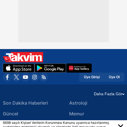
Üye Girişi
Üye Ol
Daha Fazla Gör
Son Dakika Haberleri
Astroloji
Güncel
Memur
6698 sayılı Kişisel Verilerin Korunması Kanunu uyarınca hazırlanmış
Ekonomi Haberleri
Yerel Haberler
aydınlatma metnimizi okumak ve sitemizde ilgili mevzuata uygun