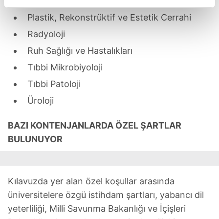
Ortopedi ve Travmatoloji
reklamların maliyetlerimizi karşılamak noktasında tek gelir
Plastik, Rekonstrüktif ve Estetik Cerrahi
kalemimiz olduğunu sizlere hatırlatmak isteriz.
Radyoloji
Her halükârda, kullanıcılar, bu çerezlere izin vermedikleri
Ruh Sağlığı ve Hastalıkları
takdirde, kullanıcılara hedefli reklamlar
Tıbbi Mikrobiyoloji
gösterilmeyecektir."
Tıbbi Patoloji
Sizlere daha iyi bir hizmet sunabilmek için İnternet
Üroloji
Sitemizde kendimize ve üçüncü kişilere ait çerezler
kullanılmaktadır. Bu çerezler vasıtasıyla çeşitli kişisel
BAZI KONTENJANLARDA ÖZEL ŞARTLAR
verileriniz işlenmekte olup gerekli olan çerezler bilgi
BULUNUYOR
toplumu hizmetlerinin sunulması amacıyla
kullanılmaktadır. Diğer çerezler, sitemizin daha işlevsel
kılınması ve kişiselleştirilmesi ve sizlere yönelik
reklam/pazarlama faaliyetlerinin yapılması, amaçlarıyla
Kılavuzda yer alan özel koşullar arasında
sınırlı olarak açık rızanız dahilinde kullanılacaktır.
üniversitelere özgü istihdam şartları, yabancı dil
yeterliliği, Milli Savunma Bakanlığı ve İçişleri
Çerezlere ilişkin tercihlerinizi aşağıda yer alan panel