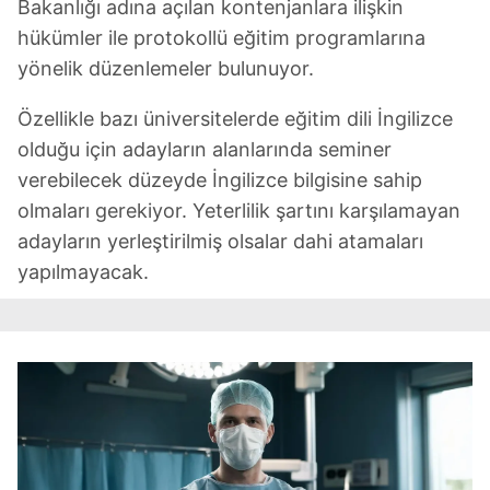
Bakanlığı adına açılan kontenjanlara ilişkin
vasıtasıyla belirleyebilirsiniz. Çerezlere ilişkin detaylı bilgi
için Ayarlar butonuna tıklayabilir,
Çerez Bilgilendirme
hükümler ile protokollü eğitim programlarına
Metnimizi
ziyaret edebilirsiniz.
yönelik düzenlemeler bulunuyor.
6698 sayılı Kişisel Verilerin Korunması Kanunu uyarınca
Özellikle bazı üniversitelerde eğitim dili İngilizce
hazırlanmış Aydınlatma Metnimizi okumak ve sitemizde
olduğu için adayların alanlarında seminer
ilgili mevzuata uygun olarak kullanılan çerezlerle ilgili bilgi
verebilecek düzeyde İngilizce bilgisine sahip
almak için lütfen
tıklayınız
.
olmaları gerekiyor. Yeterlilik şartını karşılamayan
adayların yerleştirilmiş olsalar dahi atamaları
yapılmayacak.