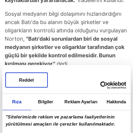
kaynaklardan yararlanacak."
ifadelerini kullandı.
Sosyal medyanın bilgi dolaşımını hızlandırdığını
ancak Batı'da bu alanın büyük şirketler ve
oligarkların kontrolü altında olduğunu vurgulayan
Norton,
"Batı'daki sorunlardan biri de sosyal
medyanın şirketler ve oligarklar tarafından çok
güçlü bir şekilde kontrol edilmesidir. Bunun
kırılması gerekiyor."
dedi.
İstanbul
'un küresel bilgi üretim merkezlerinden
Reddet
biri haline gelebileceğine işaret eden Norton,
Filistin basınının da bu konuda dikkat çekici bir
Rıza
Bilgiler
Reklam Ayarları
Hakkında
örnek sunduğunu belirtti.
Norton,
"Filistin basını iki şeyle dikkati çekiyor;
"Sitelerimizde reklam ve pazarlama faaliyetlerinin
biri olağanüstü cesaretleri, diğeri ise haberi
yürütülmesi amaçları ile çerezler kullanılmaktadır.
gerçekten üretmeleri."
değerlendirmesinde