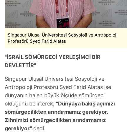
kullanılmaktadır. Bu çerezler vasıtasıyla çeşitli kişisel
verileriniz işlenmekte olup gerekli olan çerezler bilgi
toplumu hizmetlerinin sunulması amacıyla
kullanılmaktadır. Diğer çerezler, sitemizin daha işlevsel
kılınması ve kişiselleştirilmesi ve sizlere yönelik
Singapur Ulusal Üniversitesi Sosyoloji ve Antropoloji
reklam/pazarlama faaliyetlerinin yapılması, amaçlarıyla
Profesörü Syed Farid Alatas
sınırlı olarak açık rızanız dahilinde kullanılacaktır.
"İSRAİL SÖMÜRGECİ YERLEŞİMCİ BİR
Çerezlere ilişkin tercihlerinizi aşağıda yer alan panel
vasıtasıyla belirleyebilirsiniz. Çerezlere ilişkin detaylı bilgi
DEVLETTİR"
için Ayarlar butonuna tıklayabilir,
Çerez Bilgilendirme
Singapur Ulusal Üniversitesi Sosyoloji ve
Metnimizi
ziyaret edebilirsiniz.
Antropoloji Profesörü Syed Farid Alatas ise
6698 sayılı Kişisel Verilerin Korunması Kanunu uyarınca
dünyanın halen büyük ölçüde sömürgeci
hazırlanmış Aydınlatma Metnimizi okumak ve sitemizde
olduğunu belirterek,
"Dünyaya bakış açımızı
ilgili mevzuata uygun olarak kullanılan çerezlerle ilgili bilgi
sömürgecilikten arındırmamız gerekiyor.
almak için lütfen
tıklayınız
.
Zihnimizi sömürgecilikten arındırmamız
gerekiyor."
dedi.