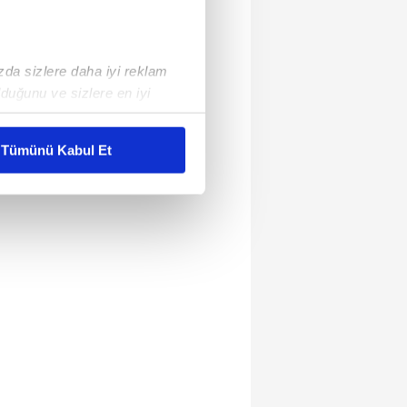
ızda sizlere daha iyi reklam
duğunu ve sizlere en iyi
liyetlerimizi karşılamak
Tümünü Kabul Et
ar gösterilmeyecektir."
çerezler kullanılmaktadır. Bu
u hizmetlerinin sunulması
i ve sizlere yönelik
nılacaktır.
kin detaylı bilgi için Ayarlar
ak ve sitemizde ilgili