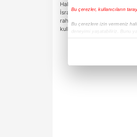
Haberde, Trump'ın İran'la mü
Bu çerezler, kullanıcıların tara
İsrail'in Lübnan'da son günle
rahatsızlığı açıkça dile getir
Bu çerezlere izin vermeniz halin
kullandığı kaydedildi.
deneyimi yaşatabiliriz. Bunu y
içerikleri sunabilmek adına el
noktasında tek gelir kalemimiz 
Her halükârda, kullanıcılar, bu 
Sizlere daha iyi bir hizmet sun
çerezler vasıtasıyla çeşitli kiş
amacıyla kullanılmaktadır. Diğer
reklam/pazarlama faaliyetlerinin
Çerezlere ilişkin tercihlerinizi 
butonuna tıklayabilir,
Çerez Bi
6698 sayılı Kişisel Verilerin 