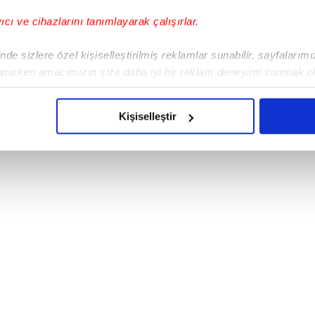
zakere sürecin
i "baltaladığı"
gerekçesiyle
yıcı ve cihazlarını tanımlayarak çalışırlar.
rde gerginliği tırmandırmasından duyduğu
erek Netanyahu'ya,
"Sen delisin."
ifadesini
de sizlere özel kişiselleştirilmiş reklamlar sunabilir, sayfalarım
aparken amacımızın size daha iyi bir reklam deneyimi sunmak ol
imizden gelen çabayı gösterdiğimizi ve bu noktada, reklamların ma
olduğunu sizlere hatırlatmak isteriz.
Kişiselleştir
çerezlere izin vermedikleri takdirde, kullanıcılara hedefli reklaml
abilmek için İnternet Sitemizde kendimize ve üçüncü kişilere ait 
isel verileriniz işlenmekte olup gerekli olan çerezler bilgi toplum
 çerezler, sitemizin daha işlevsel kılınması ve kişiselleştirilmes
 yapılması, amaçlarıyla sınırlı olarak açık rızanız dahilinde kulla
aşağıda yer alan panel vasıtasıyla belirleyebilirsiniz. Çerezlere iliş
lgilendirme Metnimizi
ziyaret edebilirsiniz.
Korunması Kanunu uyarınca hazırlanmış Aydınlatma Metnimizi okum