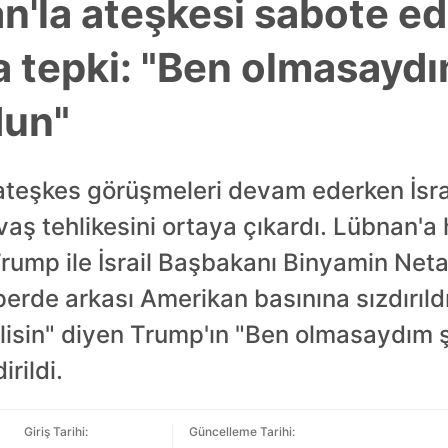
an'la ateşkesi sabote e
 tepki: "Ben olmasaydı
dun"
ateşkes görüşmeleri devam ederken İsrai
aş tehlikesini ortaya çıkardı. Lübnan'a 
ump ile İsrail Başbakanı Binyamin Net
perde arkası Amerikan basınına sızdırıl
isin" diyen Trump'ın "Ben olmasaydım ş
irildi.
Giriş Tarihi:
Güncelleme Tarihi: