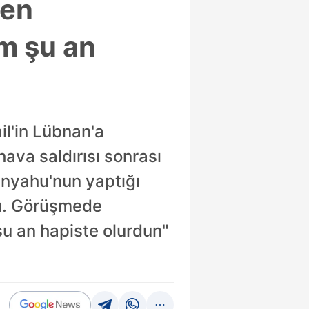
den
m şu an
l'in Lübnan'a
hava saldırısı sonrası
anyahu'nun yaptığı
dı. Görüşmede
u an hapiste olurdun"