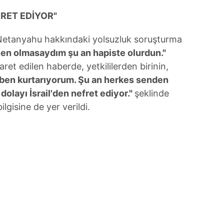
 çerezlerle ilgili bilgi almak için lütfen
tıklayınız
.
RET EDİYOR"
etanyahu hakkındaki yolsuzluk soruşturma
en olmasaydım şu an hapiste olurdun."
ret edilen haberde, yetkililerden birinin,
ben kurtarıyorum. Şu an herkes senden
dolayı İsrail'den nefret ediyor."
şeklinde
ilgisine de yer verildi.