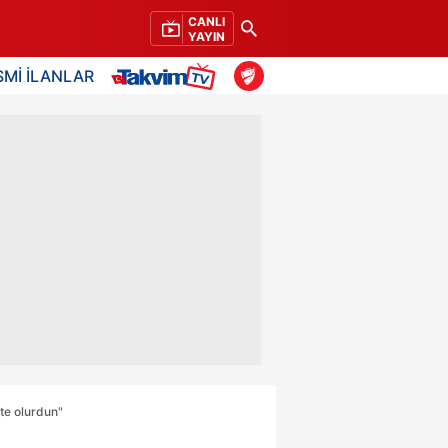
CANLI
YAYIN
SMİ İLANLAR
te olurdun"