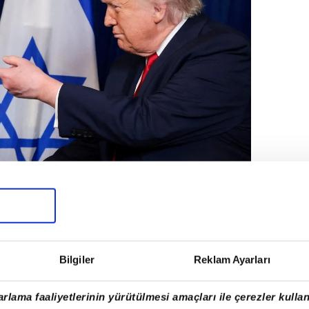
rafları AA, Reuters ve DHA'ya aittir)
Bilgiler
Reklam Ayarları
rlama faaliyetlerinin yürütülmesi amaçları ile çerezler kullan