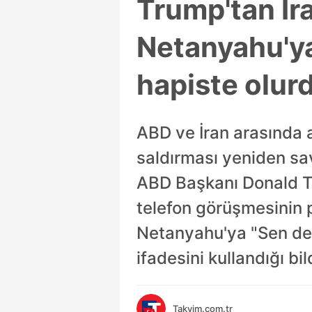
Trump'tan İr
Netanyahu'ya
hapiste olur
ABD ve İran arasında 
saldırması yeniden sav
ABD Başkanı Donald Tr
telefon görüşmesinin 
Netanyahu'ya "Sen del
ifadesini kullandığı bild
Takvim.com.tr