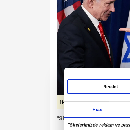
Reddet
Netanyahu ve Trump ((Haberin fotoğ
Rıza
"SEN DELİSİN"
"Sitelerimizde reklam ve paza