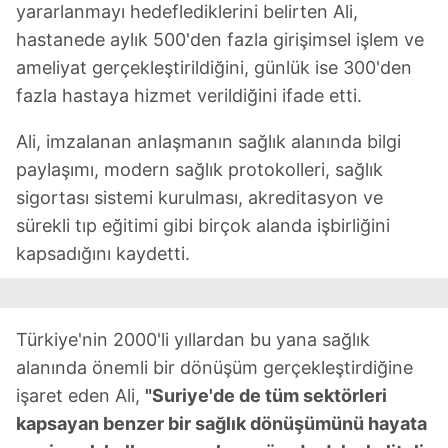
yararlanmayı hedeflediklerini belirten Ali,
için Ayarlar butonuna tıklayabilir,
Çerez Bilgilendirme
Metnimizi
ziyaret edebilirsiniz.
hastanede aylık 500'den fazla girişimsel işlem ve
ameliyat gerçekleştirildiğini, günlük ise 300'den
6698 sayılı Kişisel Verilerin Korunması Kanunu uyarınca
fazla hastaya hizmet verildiğini ifade etti.
hazırlanmış Aydınlatma Metnimizi okumak ve sitemizde
ilgili mevzuata uygun olarak kullanılan çerezlerle ilgili bilgi
Ali, imzalanan anlaşmanın sağlık alanında bilgi
almak için lütfen
tıklayınız
.
paylaşımı, modern sağlık protokolleri, sağlık
sigortası sistemi kurulması, akreditasyon ve
sürekli tıp eğitimi gibi birçok alanda işbirliğini
kapsadığını kaydetti.
Türkiye'nin 2000'li yıllardan bu yana sağlık
alanında önemli bir dönüşüm gerçekleştirdiğine
işaret eden Ali,
"Suriye'de de tüm sektörleri
kapsayan benzer bir sağlık dönüşümünü hayata