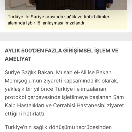
reklamların maliyetlerimizi karşılamak noktasında tek gelir
kalemimiz olduğunu sizlere hatırlatmak isteriz.
Türkiye ile Suriye arasında sağlık ve tıbbi bilimler
Her halükârda, kullanıcılar, bu çerezlere izin vermedikleri
alanında işbirliği anlaşması imzalandı
takdirde, kullanıcılara hedefli reklamlar
gösterilmeyecektir."
AYLIK 500'DEN FAZLA GİRİŞİMSEL İŞLEM VE
Sizlere daha iyi bir hizmet sunabilmek için İnternet
Sitemizde kendimize ve üçüncü kişilere ait çerezler
AMELİYAT
kullanılmaktadır. Bu çerezler vasıtasıyla çeşitli kişisel
Suriye Sağlık Bakanı Musab el-Ali ise Bakan
verileriniz işlenmekte olup gerekli olan çerezler bilgi
toplumu hizmetlerinin sunulması amacıyla
Memişoğlu'nun ziyareti kapsamında ilk olarak,
kullanılmaktadır. Diğer çerezler, sitemizin daha işlevsel
yaklaşık bir yıl önce Türkiye ile imzalanan
kılınması ve kişiselleştirilmesi ve sizlere yönelik
protokol çerçevesinde işletilmeye başlanan Şam
reklam/pazarlama faaliyetlerinin yapılması, amaçlarıyla
Kalp Hastalıkları ve Cerrahisi Hastanesini ziyaret
sınırlı olarak açık rızanız dahilinde kullanılacaktır.
ettiğini hatırlattı.
Çerezlere ilişkin tercihlerinizi aşağıda yer alan panel
Türkiye'nin sağlık dönüşümü tecrübesinden
vasıtasıyla belirleyebilirsiniz. Çerezlere ilişkin detaylı bilgi