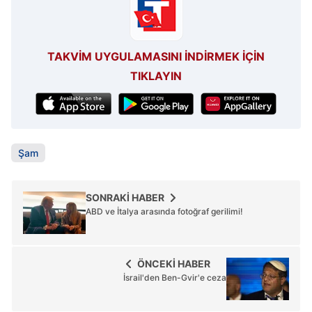
TAKVİM UYGULAMASINI İNDİRMEK İÇİN
TIKLAYIN
Şam
SONRAKİ HABER
ABD ve İtalya arasında fotoğraf gerilimi!
ÖNCEKİ HABER
İsrail'den Ben-Gvir'e ceza