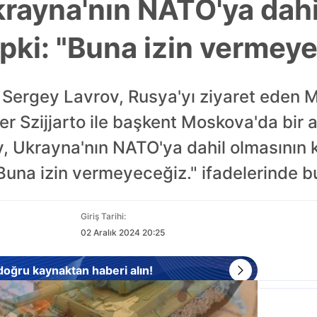
rayna'nın NATO'ya dahi
tepki: "Buna izin vermey
 Sergey Lavrov, Rusya'yı ziyaret eden M
er Szijjarto ile başkent Moskova'da bir 
v, Ukrayna'nın NATO'ya dahil olmasının 
Buna izin vermeyeceğiz." ifadelerinde b
Giriş Tarihi:
02 Aralık 2024 20:25
 doğru kaynaktan haberi alın!