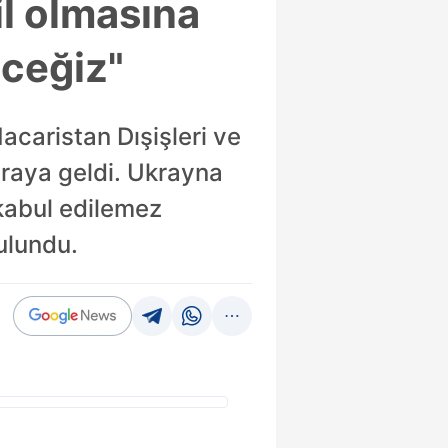
l olmasına
eceğiz"
acaristan Dışişleri ve
araya geldi. Ukrayna
kabul edilemez
ulundu.