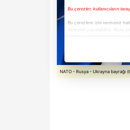
Bu çerezler, kullanıcıların tara
Bu çerezlere izin vermeniz halin
deneyimi yaşatabiliriz. Bunu y
içerikleri sunabilmek adına el
noktasında tek gelir kalemimiz 
Her halükârda, kullanıcılar, bu 
Sizlere daha iyi bir hizmet sun
NATO - Rusya - Ukrayna bayrağı (t
çerezler vasıtasıyla çeşitli kiş
amacıyla kullanılmaktadır. Diğer
reklam/pazarlama faaliyetlerinin
Çerezlere ilişkin tercihlerinizi 
butonuna tıklayabilir,
Çerez Bi
6698 sayılı Kişisel Verilerin 