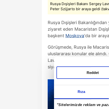
Rusya Dışişleri Bakanı Sergey Lavr
Peter Szijjarto bir araya geldi (tak
Rusya Dışişleri Bakanlığından
ziyaret eden Macaristan Dışişle
başkent
Moskova
'da bir araya
Görüşmede, Rusya ile Macaristan
uluslararası konular ele alın
Lavrov, Macaristan yönetimini
siyaset izlediğini söyledi.
Reddet
Rıza
"Sitelerimizde reklam ve paza