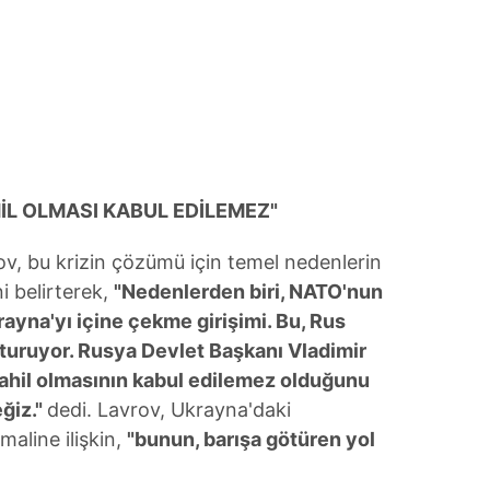
 çerezlerle ilgili bilgi almak için lütfen
tıklayınız
.
İL OLMASI KABUL EDİLEMEZ"
v, bu krizin çözümü için temel nedenlerin
i belirterek,
"Nedenlerden biri, NATO'nun
ayna'yı içine çekme girişimi. Bu, Rus
uşturuyor. Rusya Devlet Başkanı Vladimir
ahil olmasının kabul edilemez olduğunu
ğiz."
dedi. Lavrov, Ukrayna'daki
maline ilişkin,
"bunun, barışa götüren yol