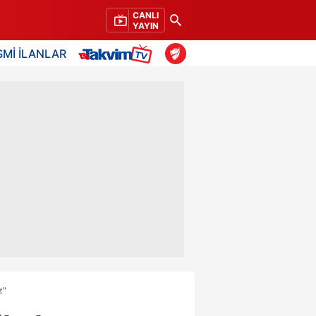
CANLI
YAYIN
SMİ İLANLAR
z"