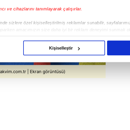
yıcı ve cihazlarını tanımlayarak çalışırlar.
de sizlere özel kişiselleştirilmiş reklamlar sunabilir, sayfalarım
aparken amacımızın size daha iyi bir reklam deneyimi sunmak ol
imizden gelen çabayı gösterdiğimizi ve bu noktada, reklamların ma
olduğunu sizlere hatırlatmak isteriz.
Kişiselleştir
çerezlere izin vermedikleri takdirde, kullanıcılara hedefli reklaml
abilmek için İnternet Sitemizde kendimize ve üçüncü kişilere ait 
akvim.com.tr | Ekran görüntüsü)
isel verileriniz işlenmekte olup gerekli olan çerezler bilgi toplum
 çerezler, sitemizin daha işlevsel kılınması ve kişiselleştirilmes
 yapılması, amaçlarıyla sınırlı olarak açık rızanız dahilinde kulla
aşağıda yer alan panel vasıtasıyla belirleyebilirsiniz. Çerezlere iliş
lgilendirme Metnimizi
ziyaret edebilirsiniz.
Korunması Kanunu uyarınca hazırlanmış Aydınlatma Metnimizi okum