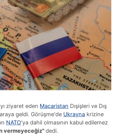
'yı ziyaret eden
Macaristan
Dışişleri ve Dış
ir araya geldi. Görüşme'de
Ukrayna
krizine
nın
NATO
'ya dahil olmasının kabul edilemez
in vermeyeceğiz"
dedi.