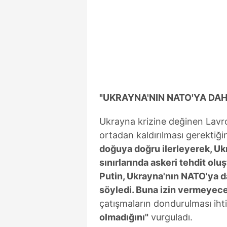
mevzuata uygun olarak kullanılan
"UKRAYNA'NIN NATO'YA DAH
Ukrayna krizine değinen Lavro
ortadan kaldırılması gerektiğin
doğuya doğru ilerleyerek, Ukr
sınırlarında askeri tehdit ol
Putin, Ukrayna'nın NATO'ya d
söyledi. Buna izin vermeyece
çatışmaların dondurulması ihti
olmadığını"
vurguladı.