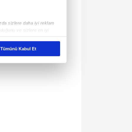
ızda sizlere daha iyi reklam
duğunu ve sizlere en iyi
liyetlerimizi karşılamak
Tümünü Kabul Et
ar gösterilmeyecektir."
çerezler kullanılmaktadır. Bu
u hizmetlerinin sunulması
i ve sizlere yönelik
nılacaktır.
kin detaylı bilgi için Ayarlar
ak ve sitemizde ilgili