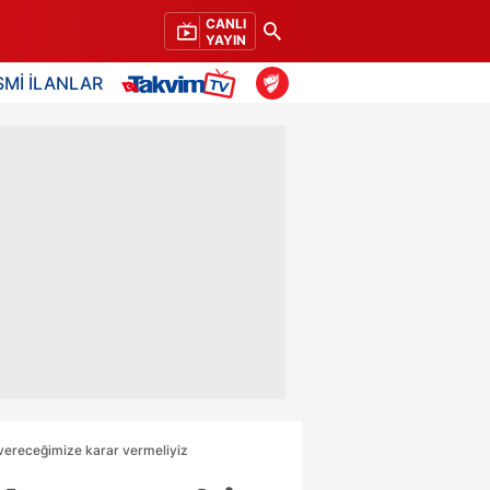
CANLI
YAYIN
SMİ İLANLAR
vereceğimize karar vermeliyiz