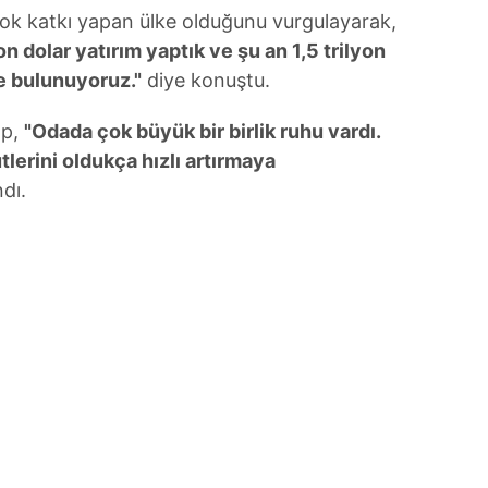
 çerezlerle ilgili bilgi almak için lütfen
tıklayınız
.
k katkı yapan ülke olduğunu vurgulayarak,
on dolar yatırım yaptık ve şu an 1,5 trilyon
e bulunuyoruz."
diye konuştu.
mp,
"Odada çok büyük bir birlik ruhu vardı.
lerini oldukça hızlı artırmaya
ndı.