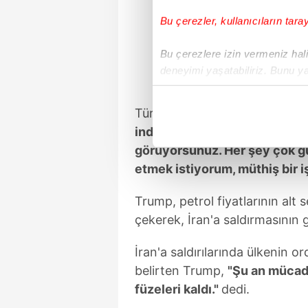
Bu çerezler, kullanıcıların tara
Bu çerezlere izin vermeniz halin
deneyimi yaşatabiliriz. Bunu y
içerikleri sunabilmek adına el
noktasında tek gelir kalemimiz 
Türkiye'nin güçlü bir orduya 
indiğiniz an havalimanına bak
Her halükârda, kullanıcılar, bu 
görüyorsunuz. Her şey çok g
etmek istiyorum, müthiş bir iş
Sizlere daha iyi bir hizmet sun
çerezler vasıtasıyla çeşitli kiş
Trump, petrol fiyatlarının alt 
amacıyla kullanılmaktadır. Diğer
çekerek, İran'a saldırmasının
reklam/pazarlama faaliyetlerinin
İran'a saldırılarında ülkenin 
Çerezlere ilişkin tercihlerinizi 
butonuna tıklayabilir,
Çerez Bi
belirten Trump,
"Şu an mücade
füzeleri kaldı."
dedi.
6698 sayılı Kişisel Verilerin 