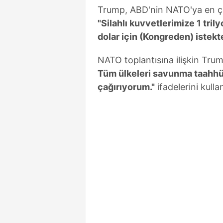
mevzuata uygun olarak kullanılan
Trump, ABD'nin NATO'ya en ço
"Silahlı kuvvetlerimize 1 trily
dolar için (Kongreden) istekt
NATO toplantısına ilişkin Tru
Tüm ülkeleri savunma taahhüt
çağırıyorum."
ifadelerini kulla