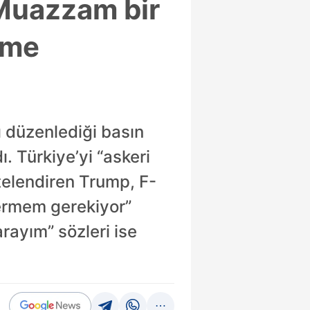
Muazzam bir
ime
 düzenlediği basın
 Türkiye’yi “askeri
itelendiren Trump, F-
 vermem gerekiyor”
arayım” sözleri ise