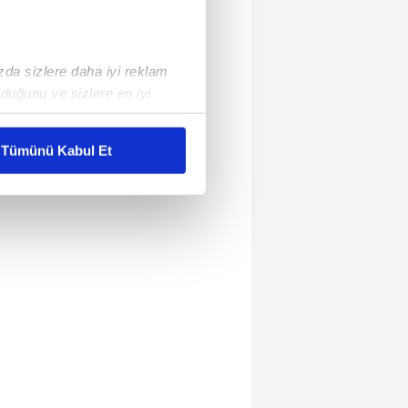
ızda sizlere daha iyi reklam
duğunu ve sizlere en iyi
liyetlerimizi karşılamak
Tümünü Kabul Et
ar gösterilmeyecektir."
çerezler kullanılmaktadır. Bu
u hizmetlerinin sunulması
i ve sizlere yönelik
nılacaktır.
kin detaylı bilgi için Ayarlar
ak ve sitemizde ilgili