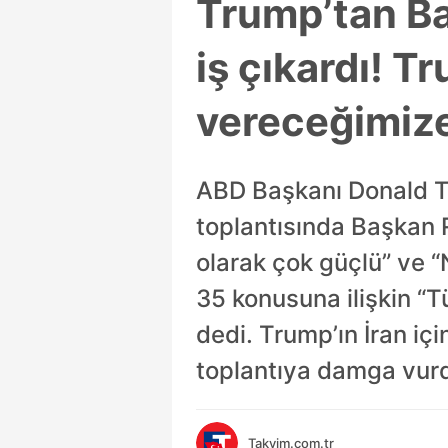
Trump’tan B
iş çıkardı! 
vereceğimize
ABD Başkanı Donald Tr
toplantısında Başkan 
olarak çok güçlü” ve “
35 konusuna ilişkin “Tü
dedi. Trump’ın İran içi
toplantıya damga vur
Takvim.com.tr