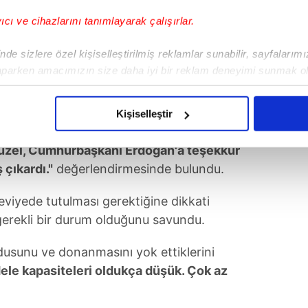
yıcı ve cihazlarını tanımlayarak çalışırlar.
de sizlere özel kişiselleştirilmiş reklamlar sunabilir, sayfalarım
aparken amacımızın size daha iyi bir reklam deneyimi sunmak ol
imizden gelen çabayı gösterdiğimizi ve bu noktada, reklamların ma
olduğunu sizlere hatırlatmak isteriz.
sahip olduğunu vurgulayan Trump,
"Uçaktan
Kişiselleştir
tığınızda çok güzel bir terminal
çerezlere izin vermedikleri takdirde, kullanıcılara hedefli reklaml
üzel, Cumhurbaşkanı Erdoğan'a teşekkür
 çıkardı."
değerlendirmesinde bulundu.
abilmek için İnternet Sitemizde kendimize ve üçüncü kişilere ait 
isel verileriniz işlenmekte olup gerekli olan çerezler bilgi toplum
seviyede tutulması gerektiğine dikkati
 çerezler, sitemizin daha işlevsel kılınması ve kişiselleştirilmes
 gerekli bir durum olduğunu savundu.
 yapılması, amaçlarıyla sınırlı olarak açık rızanız dahilinde kulla
ordusunu ve donanmasını yok ettiklerini
aşağıda yer alan panel vasıtasıyla belirleyebilirsiniz. Çerezlere iliş
lgilendirme Metnimizi
ziyaret edebilirsiniz.
le kapasiteleri oldukça düşük. Çok az
Korunması Kanunu uyarınca hazırlanmış Aydınlatma Metnimizi okum