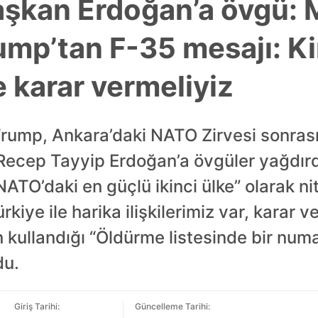
aşkan Erdoğan’a övgü: 
Trump’tan F-35 mesajı: K
 karar vermeliyiz
ump, Ankara’daki NATO Zirvesi sonrası
Recep Tayyip Erdoğan’a övgüler yağdırdı.
NATO’daki en güçlü ikinci ülke” olarak n
rkiye ile harika ilişkilerimiz var, karar
n kullandığı “Öldürme listesinde bir num
du.
Giriş Tarihi:
Güncelleme Tarihi: