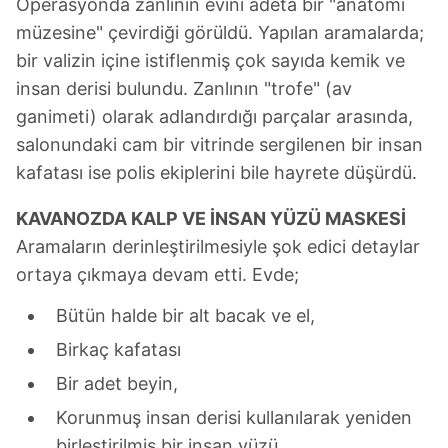
Operasyonda zanlının evini adeta bir "anatomi
müzesine" çevirdiği görüldü. Yapılan aramalarda;
bir valizin içine istiflenmiş çok sayıda kemik ve
insan derisi bulundu. Zanlının "trofe" (av
ganimeti) olarak adlandırdığı parçalar arasında,
salonundaki cam bir vitrinde sergilenen bir insan
kafatası ise polis ekiplerini bile hayrete düşürdü.
KAVANOZDA KALP VE İNSAN YÜZÜ MASKESİ
Aramaların derinleştirilmesiyle şok edici detaylar
ortaya çıkmaya devam etti. Evde;
Bütün halde bir alt bacak ve el,
Birkaç kafatası
Bir adet beyin,
Korunmuş insan derisi kullanılarak yeniden
birleştirilmiş bir insan yüzü,