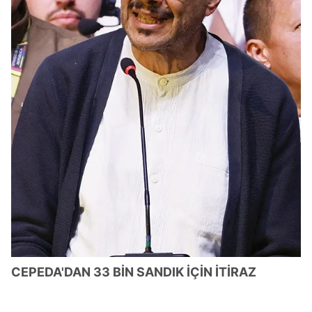
için Ayarlar butonuna tıklayabilir,
Çerez Bilgilendirme
Metnimizi
ziyaret edebilirsiniz.
6698 sayılı Kişisel Verilerin Korunması Kanunu uyarınca
hazırlanmış Aydınlatma Metnimizi okumak ve sitemizde
ilgili mevzuata uygun olarak kullanılan çerezlerle ilgili bilgi
almak için lütfen
tıklayınız
.
CEPEDA'DAN 33 BİN SANDIK İÇİN İTİRAZ