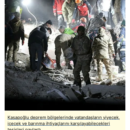
verileriniz işlenmekte olup gerekli olan çerezler bilgi
toplumu hizmetlerinin sunulması amacıyla
kullanılmaktadır. Diğer çerezler, sitemizin daha işlevsel
kılınması ve kişiselleştirilmesi ve sizlere yönelik
reklam/pazarlama faaliyetlerinin yapılması, amaçlarıyla
sınırlı olarak açık rızanız dahilinde kullanılacaktır.
Çerezlere ilişkin tercihlerinizi aşağıda yer alan panel
vasıtasıyla belirleyebilirsiniz. Çerezlere ilişkin detaylı bilgi
için Ayarlar butonuna tıklayabilir,
Çerez Bilgilendirme
Metnimizi
ziyaret edebilirsiniz.
6698 sayılı Kişisel Verilerin Korunması Kanunu uyarınca
hazırlanmış Aydınlatma Metnimizi okumak ve sitemizde
ilgili mevzuata uygun olarak kullanılan çerezlerle ilgili bilgi
almak için lütfen
tıklayınız
.
Kasapoğlu deprem bölgelerinde vatandaşların yiyecek,
içecek ve barınma ihtiyaçlarını karşılayabilecekleri
tesisleri paylaştı