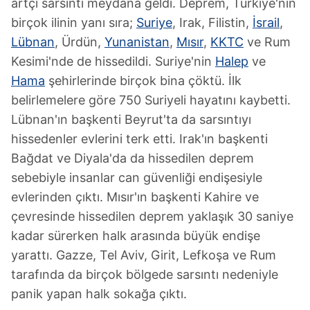
artçı sarsıntı meydana geldi. Deprem, Türkiye'nin
birçok ilinin yanı sıra;
Suriye
, Irak, Filistin,
İsrail
,
Lübnan
, Ürdün,
Yunanistan
,
Mısır
,
KKTC
ve Rum
Kesimi'nde de hissedildi. Suriye'nin
Halep
ve
Hama
şehirlerinde birçok bina çöktü. İlk
belirlemelere göre 750 Suriyeli hayatını kaybetti.
Lübnan'ın başkenti Beyrut'ta da sarsıntıyı
hissedenler evlerini terk etti. Irak'ın başkenti
Bağdat ve Diyala'da da hissedilen deprem
sebebiyle insanlar can güvenliği endişesiyle
evlerinden çıktı. Mısır'ın başkenti Kahire ve
çevresinde hissedilen deprem yaklaşık 30 saniye
kadar sürerken halk arasında büyük endişe
yarattı. Gazze, Tel Aviv, Girit, Lefkoşa ve Rum
tarafında da birçok bölgede sarsıntı nedeniyle
panik yapan halk sokağa çıktı.