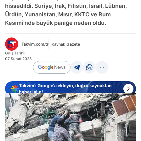
hissedildi. Suriye, Irak, Filistin, İsrail, Lübnan,
Ürdün, Yunanistan, Mısır, KKTC ve Rum
Kesimi’nde büyük paniğe neden oldu.
Takvim.com.tr
Kaynak
Gazete
Giriş Tarihi:
07 Şubat 2023
Takvim'i Google'a ekleyin, doğru kaynaktan
haberi alın!