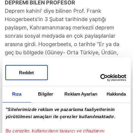
DEPREMİ BİLEN PROFESÖR
Deprem kahini' diye bilinen Prof. Frank
Hoogerbeets'in 3 Şubat tarihinde yaptığı
paylaşım, Kahramanmaraş merkezli deprem
sonrası sosyal medyada en çok paylaşılanlar
arasına girdi. Hoogerbeets, o tarihte "Er ya da
geç bu bölgede (Güney- Orta Türkiye, Ürdün,
Suriye Lübnan) 7.5 deprem olacaktır" ifadesini
kullanmıştı. dün tekrar bir paylaşım yapan
Reddet
Hoogerbeets, "Gezegen geometrisi asla
yanılmaz. Ben de bu konuda gece gündüz çalışan
biriyim" diye yazdı.
Rıza
Bilgiler
Reklam Ayarları
Hakkında
"Sitelerimizde reklam ve pazarlama faaliyetlerinin
yürütülmesi amaçları ile çerezler kullanılmaktadır.
Bu çerezler, kullanıcıların tarayıcı ve cihazlarını