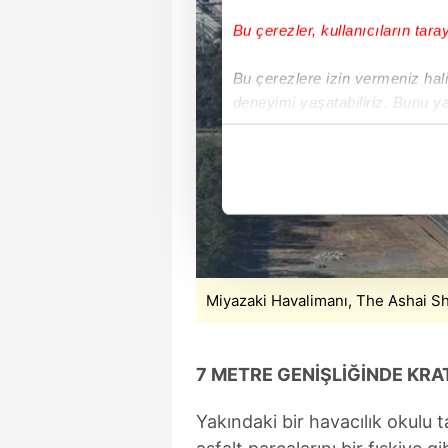
Bu çerezler, kullanıcıların tara
Bu çerezlere izin vermeniz halin
deneyimi yaşatabiliriz. Bunu y
içerikleri sunabilmek adına el
noktasında tek gelir kalemimiz 
Her halükârda, kullanıcılar, bu 
Sizlere daha iyi bir hizmet sun
çerezler vasıtasıyla çeşitli kiş
amacıyla kullanılmaktadır. Diğer
Miyazaki Havalimanı, The Ashai 
reklam/pazarlama faaliyetlerinin
Çerezlere ilişkin tercihlerinizi 
7 METRE GENİŞLİĞİNDE KR
butonuna tıklayabilir,
Çerez Bi
Yakındaki bir havacılık okulu 
6698 sayılı Kişisel Verilerin 