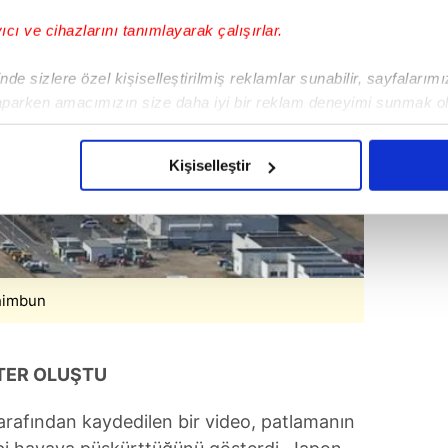
yıcı ve cihazlarını tanımlayarak çalışırlar.
de sizlere özel kişiselleştirilmiş reklamlar sunabilir, sayfalarım
aparken amacımızın size daha iyi bir reklam deneyimi sunmak ol
imizden gelen çabayı gösterdiğimizi ve bu noktada, reklamların ma
olduğunu sizlere hatırlatmak isteriz.
Kişiselleştir
çerezlere izin vermedikleri takdirde, kullanıcılara hedefli reklaml
abilmek için İnternet Sitemizde kendimize ve üçüncü kişilere ait 
isel verileriniz işlenmekte olup gerekli olan çerezler bilgi toplum
 çerezler, sitemizin daha işlevsel kılınması ve kişiselleştirilmes
Shimbun
 yapılması, amaçlarıyla sınırlı olarak açık rızanız dahilinde kulla
aşağıda yer alan panel vasıtasıyla belirleyebilirsiniz. Çerezlere iliş
ATER OLUŞTU
lgilendirme Metnimizi
ziyaret edebilirsiniz.
tarafından kaydedilen bir video, patlamanın
Korunması Kanunu uyarınca hazırlanmış Aydınlatma Metnimizi okum