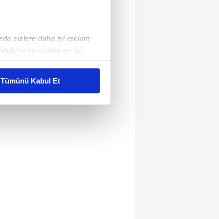
ızda sizlere daha iyi reklam
duğunu ve sizlere en iyi
liyetlerimizi karşılamak
Tümünü Kabul Et
ar gösterilmeyecektir."
çerezler kullanılmaktadır. Bu
u hizmetlerinin sunulması
i ve sizlere yönelik
nılacaktır.
kin detaylı bilgi için Ayarlar
ak ve sitemizde ilgili