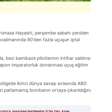
shimasa Hayashi, perşembe sabahı yeniden
valimanında 80'den fazla uçuşun iptal
, bazı kamikaze pilotlarının intihar saldırısı
r Japon imparatorluk donanması uçuş eğitim
 bölgede ikinci dünya savaşı sırasında ABD
izi patlamamış bombanın ortaya çıkarıldığını
UYGULAMASINI İNDİRMEK İÇİN TIKLAYIN