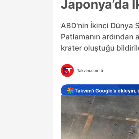
Japonya’da İ
ABD'nin İkinci Dünya 
Patlamanın ardından as
krater oluştuğu bildiril
Takvim.com.tr
Takvim'i Google'a ekleyin,