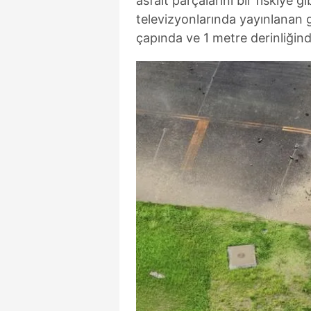
asfalt parçalarını bir fıskiye
mevzuata uygun olarak kullanılan
televizyonlarında yayınlanan 
çapında ve 1 metre derinliğinde