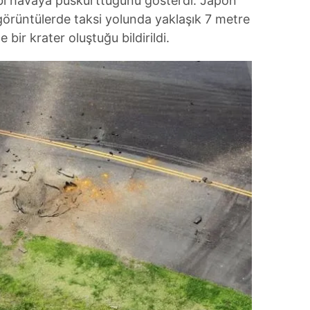
 gibi havaya püskürttüğünü gösterdi. Japon
 çerezlerle ilgili bilgi almak için lütfen
tıklayınız
.
görüntülerde taksi yolunda yaklaşık 7 metre
 bir krater oluştuğu bildirildi.