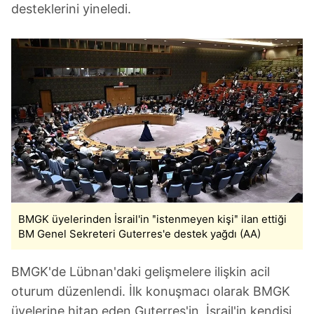
desteklerini yineledi.
BMGK üyelerinden İsrail'in ʺistenmeyen kişiʺ ilan ettiği
BM Genel Sekreteri Guterres'e destek yağdı (AA)
BMGK'de Lübnan'daki gelişmelere ilişkin acil
oturum düzenlendi. İlk konuşmacı olarak BMGK
üyelerine hitap eden Guterres'in, İsrail'in kendisi