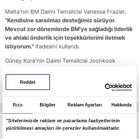
Malta'nın BM Daimi Temsilcisi Vanessa Frazier,
"Kendisine sarsılmaz desteğimiz sürüyor.
Mevcut zor dönemlerde BM'ye sağladığı liderlik
ve ahlaki önderlik için teşekkürlerimi iletmek
istiyorum."
ifadesini kullandı.
Güney Kore'nin Daimi Temsilcisi Joonkook
Hwang da Guterres'e minnettar olduklarını
belirterek, Genel Sekreterin
"bıkmadan
Reddet
usanmadan Orta Doğu'da barış için çaba sarf
ettiğine"
dikkati çekti.
Rıza
Bilgiler
Reklam Ayarları
Hakkında
"Sitelerimizde reklam ve pazarlama faaliyetlerinin
yürütülmesi amaçları ile çerezler kullanılmaktadır.