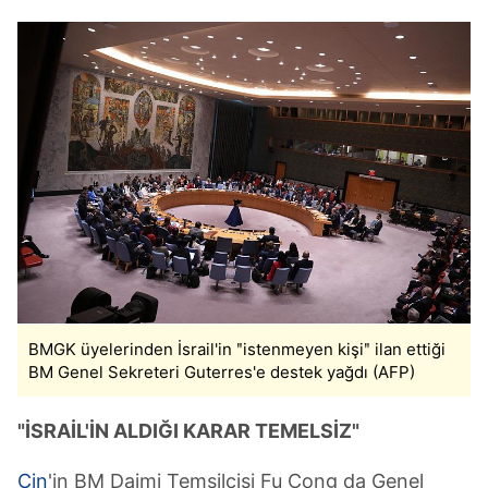
BMGK üyelerinden İsrail'in ʺistenmeyen kişiʺ ilan ettiği
BM Genel Sekreteri Guterres'e destek yağdı (AFP)
"İSRAİL'İN ALDIĞI KARAR TEMELSİZ"
Çin
'in BM Daimi Temsilcisi Fu Cong da Genel