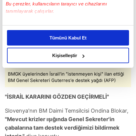
Bu çerezler, kullanıcıların tarayıcı ve cihazlarını
tanımlayarak çalışırlar.
Bu çerezlere izin vermeniz halinde sizlere özel
kişiselleştirilmiş reklamlar sunabilir, sayfalarımızda sizlere
Tümünü Kabul Et
daha iyi reklam deneyimi yaşatabiliriz. Bunu yaparken
amacımızın size daha iyi bir reklam deneyimi sunmak
olduğunu ve sizlere en iyi içerikleri sunabilmek adına
Kişiselleştir
elimizden gelen çabayı gösterdiğimizi ve bu noktada,
reklamların maliyetlerimizi karşılamak noktasında tek gelir
BMGK üyelerinden İsrail'in ʺistenmeyen kişiʺ ilan ettiği
kalemimiz olduğunu sizlere hatırlatmak isteriz.
BM Genel Sekreteri Guterres'e destek yağdı (AFP)
Her halükârda, kullanıcılar, bu çerezlere izin vermedikleri
"İSRAİL KARARINI GÖZDEN GEÇİRMELİ"
takdirde, kullanıcılara hedefli reklamlar
gösterilmeyecektir."
Slovenya'nın BM Daimi Temsilcisi Ondina Blokar,
"Mevcut krizler ışığında Genel Sekreter'in
Sizlere daha iyi bir hizmet sunabilmek için İnternet
çabalarına tam destek verdiğimizi bildirmek
Sitemizde kendimize ve üçüncü kişilere ait çerezler
kullanılmaktadır. Bu çerezler vasıtasıyla çeşitli kişisel