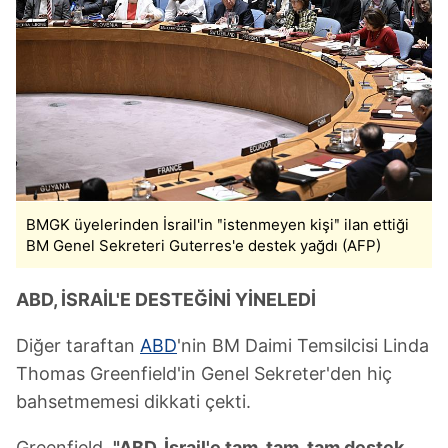
BMGK üyelerinden İsrail'in ʺistenmeyen kişiʺ ilan ettiği
BM Genel Sekreteri Guterres'e destek yağdı (AFP)
ABD, İSRAİL'E DESTEĞİNİ YİNELEDİ
Diğer taraftan
ABD
'nin BM Daimi Temsilcisi Linda
Thomas Greenfield'in Genel Sekreter'den hiç
bahsetmemesi dikkati çekti.
Greenfield,
"ABD, İsrail'e tam, tam, tam destek