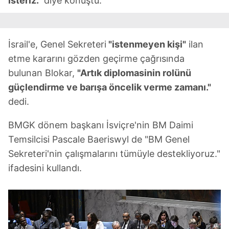
isteriz."
diye konuştu.
verileriniz işlenmekte olup gerekli olan çerezler bilgi
toplumu hizmetlerinin sunulması amacıyla
kullanılmaktadır. Diğer çerezler, sitemizin daha işlevsel
İsrail'e, Genel Sekreteri
"istenmeyen kişi"
ilan
kılınması ve kişiselleştirilmesi ve sizlere yönelik
etme kararını gözden geçirme çağrısında
reklam/pazarlama faaliyetlerinin yapılması, amaçlarıyla
bulunan Blokar,
"Artık diplomasinin rolünü
sınırlı olarak açık rızanız dahilinde kullanılacaktır.
güçlendirme ve barışa öncelik verme zamanı."
Çerezlere ilişkin tercihlerinizi aşağıda yer alan panel
dedi.
vasıtasıyla belirleyebilirsiniz. Çerezlere ilişkin detaylı bilgi
için Ayarlar butonuna tıklayabilir,
Çerez Bilgilendirme
BMGK dönem başkanı İsviçre'nin BM Daimi
Metnimizi
ziyaret edebilirsiniz.
Temsilcisi Pascale Baeriswyl de "BM Genel
Sekreteri'nin çalışmalarını tümüyle destekliyoruz."
6698 sayılı Kişisel Verilerin Korunması Kanunu uyarınca
ifadesini kullandı.
hazırlanmış Aydınlatma Metnimizi okumak ve sitemizde
ilgili mevzuata uygun olarak kullanılan çerezlerle ilgili bilgi
almak için lütfen
tıklayınız
.