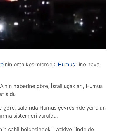
ye
'nin orta kesimlerdeki
Humus
iline hava
'nın haberine göre, İsrail uçakları, Humus
f aldı.
ye göre, saldırıda Humus çevresinde yer alan
unma sistemleri vuruldu.
nin sahil bölgesindeki Lazkiye ilinde de