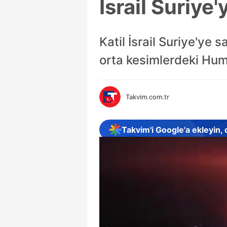
İsrail Suriye
Katil İsrail Suriye'ye 
orta kesimlerdeki Humu
Takvim.com.tr
Takvim'i Google'a ekleyin,