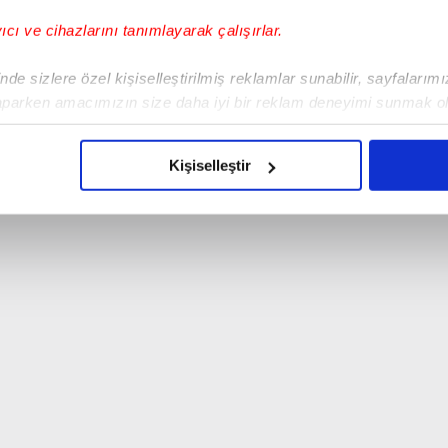
yıcı ve cihazlarını tanımlayarak çalışırlar.
de sizlere özel kişiselleştirilmiş reklamlar sunabilir, sayfalarım
aparken amacımızın size daha iyi bir reklam deneyimi sunmak ol
imizden gelen çabayı gösterdiğimizi ve bu noktada, reklamların ma
olduğunu sizlere hatırlatmak isteriz.
Kişiselleştir
çerezlere izin vermedikleri takdirde, kullanıcılara hedefli reklaml
abilmek için İnternet Sitemizde kendimize ve üçüncü kişilere ait 
isel verileriniz işlenmekte olup gerekli olan çerezler bilgi toplum
 çerezler, sitemizin daha işlevsel kılınması ve kişiselleştirilmes
 yapılması, amaçlarıyla sınırlı olarak açık rızanız dahilinde kulla
aşağıda yer alan panel vasıtasıyla belirleyebilirsiniz. Çerezlere iliş
lgilendirme Metnimizi
ziyaret edebilirsiniz.
Korunması Kanunu uyarınca hazırlanmış Aydınlatma Metnimizi okum