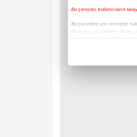
Bu çerezler, kullanıcıların tara
Bu çerezlere izin vermeniz halin
deneyimi yaşatabiliriz. Bunu y
içerikleri sunabilmek adına el
noktasında tek gelir kalemimiz 
Her halükârda, kullanıcılar, bu 
Sizlere daha iyi bir hizmet sun
çerezler vasıtasıyla çeşitli kiş
amacıyla kullanılmaktadır. Diğer
reklam/pazarlama faaliyetlerinin
Çerezlere ilişkin tercihlerinizi 
butonuna tıklayabilir,
Çerez Bi
6698 sayılı Kişisel Verilerin 