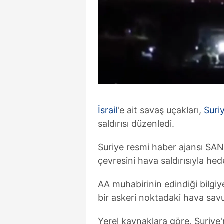
İsrail
'e ait savaş uçakları,
Suri
saldırısı düzenledi.
Suriye resmi haber ajansı SANA
çevresini hava saldırısıyla hede
AA muhabirinin edindiği bilgi
bir askeri noktadaki hava sav
Yerel kaynaklara göre, Suriye'