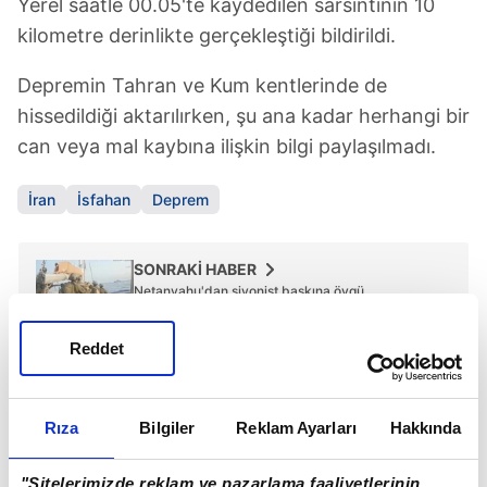
Yerel saatle 00.05'te kaydedilen sarsıntının 10
kilometre derinlikte gerçekleştiği bildirildi.
Depremin Tahran ve Kum kentlerinde de
hissedildiği aktarılırken, şu ana kadar herhangi bir
can veya mal kaybına ilişkin bilgi paylaşılmadı.
İran
İsfahan
Deprem
SONRAKİ HABER
Netanyahu'dan siyonist baskına övgü
Reddet
ÖNCEKİ HABER
Putin'den Zelenskiy'e akıl mesajı
Rıza
Bilgiler
Reklam Ayarları
Hakkında
"Sitelerimizde reklam ve pazarlama faaliyetlerinin