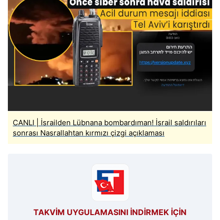
CANLI | İsrailden Lübnana bombardıman! İsrail saldırıları
sonrası Nasrallahtan kırmızı çizgi açıklaması
TAKVİM UYGULAMASINI İNDİRMEK İÇİN