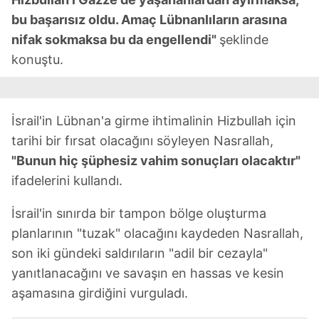
ilgili mevzuata uygun olarak kullanılan çerezlerle ilgili bilgi
bu başarısız oldu. Amaç Lübnanlıların arasına
almak için lütfen
tıklayınız
.
nifak sokmaksa bu da engellendi"
şeklinde
konuştu.
İsrail'in Lübnan'a girme ihtimalinin Hizbullah için
tarihi bir fırsat olacağını söyleyen Nasrallah,
"Bunun hiç şüphesiz vahim sonuçları olacaktır"
ifadelerini kullandı.
İsrail'in sınırda bir tampon bölge oluşturma
planlarının "tuzak" olacağını kaydeden Nasrallah,
son iki gündeki saldırıların "adil bir cezayla"
yanıtlanacağını ve savaşın en hassas ve kesin
aşamasına girdiğini vurguladı.