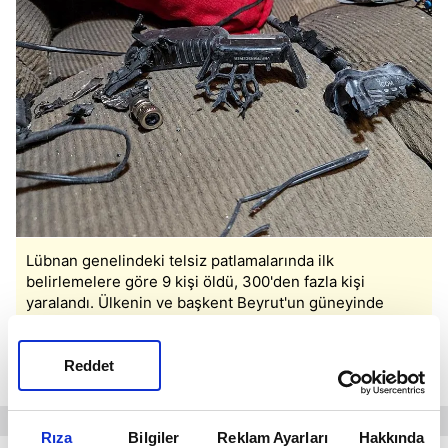
Lübnan genelindeki telsiz patlamalarında ilk
belirlemelere göre 9 kişi öldü, 300'den fazla kişi
yaralandı. Ülkenin ve başkent Beyrut'un güneyinde
telsiz cihazlarında patlamalar meydana geldi. Baalbek
kentinde bir telsiz cihazın patlaması sonucu hasar
oluştu. (AA)
Reddet
Rıza
Bilgiler
Reklam Ayarları
Hakkında