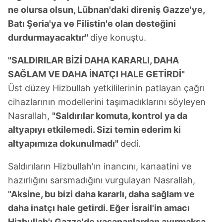
gösterilmeyecektir."
ne olursa olsun, Lübnan'daki direniş Gazze'ye,
Batı Şeria'ya ve Filistin'e olan desteğini
Sizlere daha iyi bir hizmet sunabilmek için İnternet
durdurmayacaktır"
diye konuştu.
Sitemizde kendimize ve üçüncü kişilere ait çerezler
kullanılmaktadır. Bu çerezler vasıtasıyla çeşitli kişisel
"SALDIRILAR BİZİ DAHA KARARLI, DAHA
verileriniz işlenmekte olup gerekli olan çerezler bilgi
toplumu hizmetlerinin sunulması amacıyla
SAĞLAM VE DAHA İNATÇI HALE GETİRDİ"
kullanılmaktadır. Diğer çerezler, sitemizin daha işlevsel
Üst düzey Hizbullah yetkililerinin patlayan çağrı
kılınması ve kişiselleştirilmesi ve sizlere yönelik
cihazlarının modellerini taşımadıklarını söyleyen
reklam/pazarlama faaliyetlerinin yapılması, amaçlarıyla
Nasrallah,
"Saldırılar komuta, kontrol ya da
sınırlı olarak açık rızanız dahilinde kullanılacaktır.
altyapıyı etkilemedi. Sizi temin ederim ki
altyapımıza dokunulmadı"
dedi.
Çerezlere ilişkin tercihlerinizi aşağıda yer alan panel
vasıtasıyla belirleyebilirsiniz. Çerezlere ilişkin detaylı bilgi
Saldırıların Hizbullah'ın inancını, kanaatini ve
için Ayarlar butonuna tıklayabilir,
Çerez Bilgilendirme
hazırlığını sarsmadığını vurgulayan Nasrallah,
Metnimizi
ziyaret edebilirsiniz.
"Aksine, bu bizi daha kararlı, daha sağlam ve
6698 sayılı Kişisel Verilerin Korunması Kanunu uyarınca
daha inatçı hale getirdi. Eğer İsrail'in amacı
hazırlanmış Aydınlatma Metnimizi okumak ve sitemizde
Hizbullah'ı Gazze'de yaşananlardan ayırmaksa,