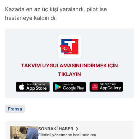
6698 sayılı Kişisel Verilerin Korunması Kanunu uyarınca
hazırlanmış Aydınlatma Metnimizi okumak ve sitemizde
Kazada en az üç kişi yaralandı, pilot ise
ilgili mevzuata uygun olarak kullanılan çerezlerle ilgili bilgi
hastaneye kaldırıldı.
almak için lütfen
tıklayınız
.
TAKVİM UYGULAMASINI İNDİRMEK İÇİN
TIKLAYIN
Fransa
SONRAKİ HABER
Filistinli yönetmene İsrail saldırısı