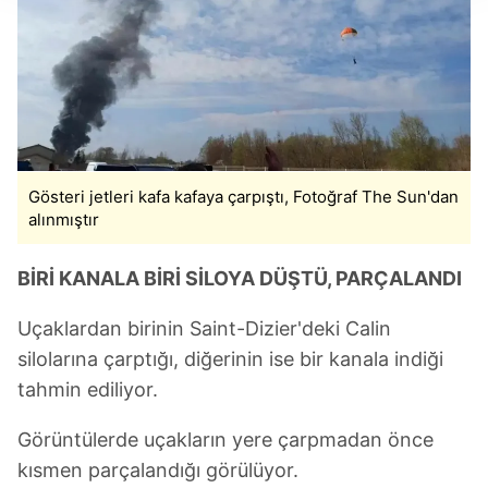
takdirde, kullanıcılara hedefli reklamlar
gösterilmeyecektir."
Sizlere daha iyi bir hizmet sunabilmek için İnternet
Sitemizde kendimize ve üçüncü kişilere ait çerezler
kullanılmaktadır. Bu çerezler vasıtasıyla çeşitli kişisel
verileriniz işlenmekte olup gerekli olan çerezler bilgi
Gösteri jetleri kafa kafaya çarpıştı, Fotoğraf The Sun'dan
toplumu hizmetlerinin sunulması amacıyla
alınmıştır
kullanılmaktadır. Diğer çerezler, sitemizin daha işlevsel
kılınması ve kişiselleştirilmesi ve sizlere yönelik
BİRİ KANALA BİRİ SİLOYA DÜŞTÜ, PARÇALANDI
reklam/pazarlama faaliyetlerinin yapılması, amaçlarıyla
sınırlı olarak açık rızanız dahilinde kullanılacaktır.
Uçaklardan birinin Saint-Dizier'deki Calin
silolarına çarptığı, diğerinin ise bir kanala indiği
Çerezlere ilişkin tercihlerinizi aşağıda yer alan panel
vasıtasıyla belirleyebilirsiniz. Çerezlere ilişkin detaylı bilgi
tahmin ediliyor.
için Ayarlar butonuna tıklayabilir,
Çerez Bilgilendirme
Metnimizi
ziyaret edebilirsiniz.
Görüntülerde uçakların yere çarpmadan önce
kısmen parçalandığı görülüyor.