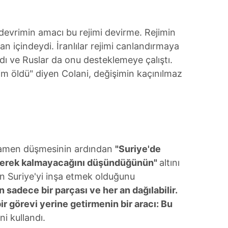
 çerezlerle ilgili bilgi almak için lütfen
tıklayınız
.
evrimin amacı bu rejimi devirme. Rejimin
an içindeydi. İranlılar rejimi canlandırmaya
ı ve Ruslar da onu desteklemeye çalıştı.
m öldü" diyen Colani, değişimin kaçınılmaz
amamen düşmesinin ardından
"Suriye'de
 gerek kalmayacağını düşündüğünün"
altını
in Suriye'yi inşa etmek olduğunu
 sadece bir parçası ve her an dağılabilir.
ir görevi yerine getirmenin bir aracı: Bu
ni kullandı.