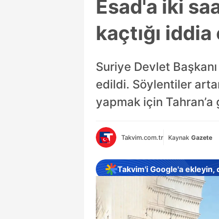
Esad'a iki sa
kaçtığı iddia 
Suriye Devlet Başkanı B
edildi. Söylentiler ar
yapmak için Tahran’a g
Takvim.com.tr
Kaynak
Gazete
Takvim'i Google'a ekleyin,