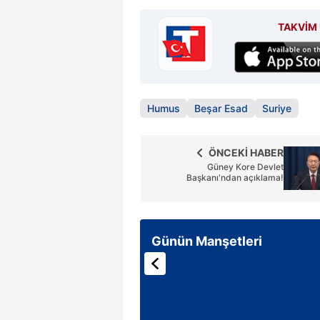
TAKVİM 
Humus
Beşar Esad
Suriye
ÖNCEKİ HABER
Güney Kore Devlet
Başkanı'ndan açıklama!
Günün Manşetleri