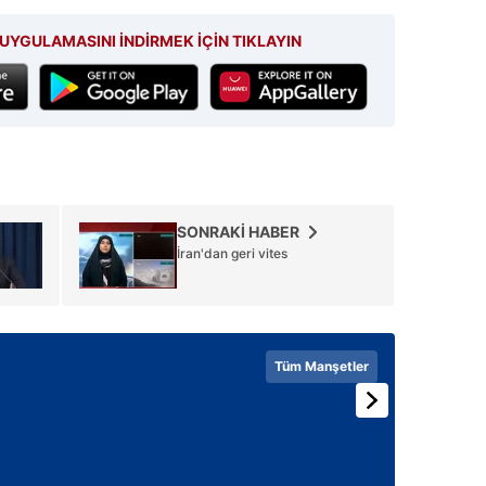
UYGULAMASINI İNDİRMEK İÇİN TIKLAYIN
SONRAKİ HABER
İran'dan geri vites
Tüm Manşetler