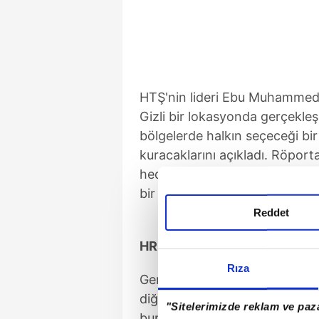
HTŞ'nin lideri Ebu Muhammed 
Gizli bir lokasyonda gerçekleş
bölgelerde halkın seçeceği bi
kuracaklarını açıkladı. Röpor
hedeflediklerini söyleyen Cola
bir konsey ile kurumsal bir yön
Reddet
HRİSTİYANLAR ZULÜM GÖR
Rıza
Gerçek adı Ahmed Hüseyin el Ş
diğer azınlıkların zulüm görd
"Sitelerimizde reklam ve paza
bunun olmayacağını dile getird