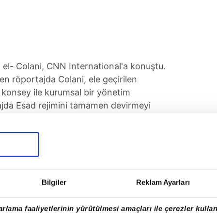
el- Colani, CNN International'a konuştu.
en röportajda Colani, ele geçirilen
r konsey ile kurumsal bir yönetim
tajda Esad rejimini tamamen devirmeyi
ni, ele geçirilen bölgelerde halkın seçeceği
etim kurma hedeflerinin altını çizdi.
ÜYOR
Bilgiler
Reklam Ayarları
ara olan Colani, iç savaşta Hristiyanlar ve
üğünü söyleyerek, kendi yönetimlerin de
rlama faaliyetlerinin yürütülmesi amaçları ile çerezler kullan
i:
"Kurumlara dayalı bir hükümet ve halk