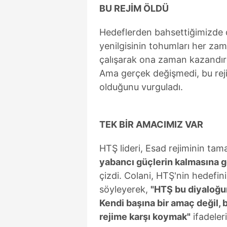
mevzuata uygun olarak kullanılan
BU REJİM ÖLDÜ
Hedeflerden bahsettiğimizde d
yenilgisinin tohumları her zam
çalışarak ona zaman kazandırd
Ama gerçek değişmedi, bu reji
olduğunu vurguladı.
TEK BİR AMACIMIZ VAR
HTŞ lideri, Esad rejiminin t
yabancı güçlerin kalmasına
çizdi. Colani, HTŞ'nin hedefin
söyleyerek,
"HTŞ bu diyaloğun
Kendi başına bir amaç değil, b
rejime karşı koymak"
ifadeleri