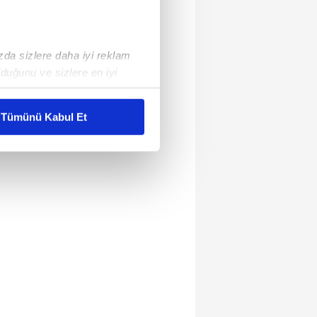
ızda sizlere daha iyi reklam
duğunu ve sizlere en iyi
liyetlerimizi karşılamak
Tümünü Kabul Et
ar gösterilmeyecektir."
çerezler kullanılmaktadır. Bu
u hizmetlerinin sunulması
i ve sizlere yönelik
nılacaktır.
kin detaylı bilgi için Ayarlar
ak ve sitemizde ilgili