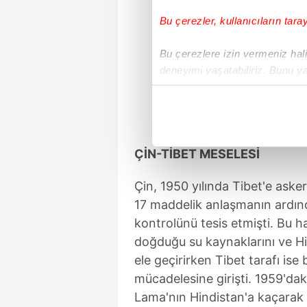
Bu çerezler, kullanıcıların tara
Bu çerezlere izin vermeniz halin
deneyimi yaşatabiliriz. Bunu y
içerikleri sunabilmek adına el
noktasında tek gelir kalemimiz 
Her halükârda, kullanıcılar, bu 
ÇİN-TİBET MESELESİ
Sizlere daha iyi bir hizmet sun
Çin, 1950 yılında Tibet'e ask
çerezler vasıtasıyla çeşitli kiş
amacıyla kullanılmaktadır. Diğer
17 maddelik anlaşmanın ardın
reklam/pazarlama faaliyetlerinin
kontrolünü tesis etmişti. Bu h
doğduğu su kaynaklarını ve Hi
Çerezlere ilişkin tercihlerinizi 
ele geçirirken Tibet tarafı ise 
butonuna tıklayabilir,
Çerez Bi
mücadelesine girişti. 1959'dak
Lama'nın Hindistan'a kaçarak 
6698 sayılı Kişisel Verilerin 