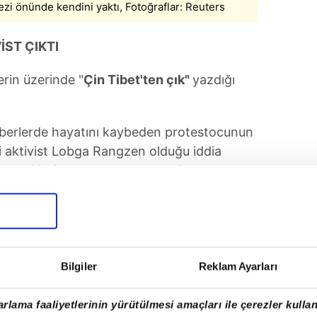
zi önünde kendini yaktı, Fotoğraflar: Reuters
İST ÇIKTI
erin üzerinde "
Çin Tibet'ten çık"
yazdığı
berlerde hayatını kaybeden protestocunun
i aktivist Lobga Rangzen olduğu iddia
nuya ilişkin doğrulama gelmedi.
aşlatıldığı bildirildi.
Bilgiler
Reklam Ayarları
rlama faaliyetlerinin yürütülmesi amaçları ile çerezler kullan