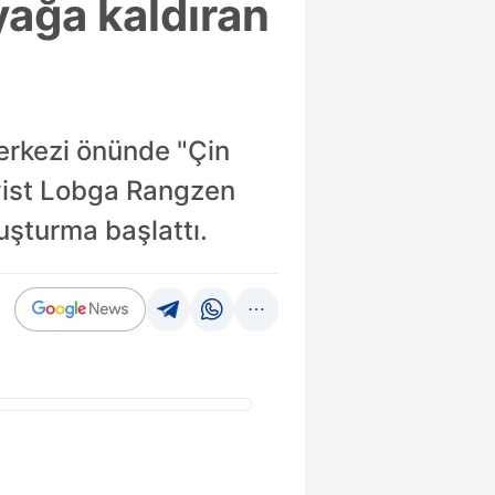
yağa kaldıran
erkezi önünde "Çin
tivist Lobga Rangzen
uşturma başlattı.