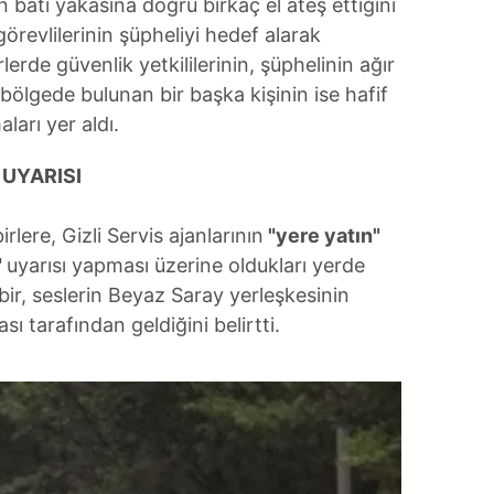
ın batı yakasına doğru birkaç el ateş ettiğini
 çerezlerle ilgili bilgi almak için lütfen
tıklayınız
.
örevlilerinin şüpheliyi hedef alarak
rlerde güvenlik yetkililerinin, şüphelinin ağır
e bölgede bulunan bir başka kişinin ise hafif
ları yer aldı.
 UYARISI
lere, Gizli Servis ajanlarının
"yere yatın"
"
uyarısı yapması üzerine oldukları yerde
bir, seslerin Beyaz Saray yerleşkesinin
ı tarafından geldiğini belirtti.