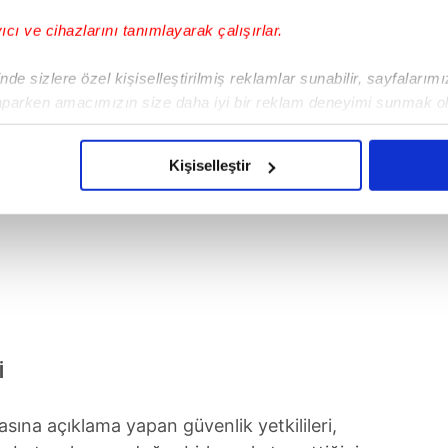
yıcı ve cihazlarını tanımlayarak çalışırlar.
de sizlere özel kişiselleştirilmiş reklamlar sunabilir, sayfalarım
aparken amacımızın size daha iyi bir reklam deneyimi sunmak ol
imizden gelen çabayı gösterdiğimizi ve bu noktada, reklamların ma
olduğunu sizlere hatırlatmak isteriz.
Kişiselleştir
çerezlere izin vermedikleri takdirde, kullanıcılara hedefli reklaml
abilmek için İnternet Sitemizde kendimize ve üçüncü kişilere ait 
isel verileriniz işlenmekte olup gerekli olan çerezler bilgi toplum
 çerezler, sitemizin daha işlevsel kılınması ve kişiselleştirilmes
 yapılması, amaçlarıyla sınırlı olarak açık rızanız dahilinde kulla
aşağıda yer alan panel vasıtasıyla belirleyebilirsiniz. Çerezlere iliş
İ
lgilendirme Metnimizi
ziyaret edebilirsiniz.
na açıklama yapan güvenlik yetkilileri,
Korunması Kanunu uyarınca hazırlanmış Aydınlatma Metnimizi okum