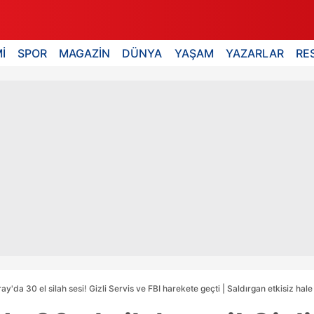
İ
SPOR
MAGAZİN
DÜNYA
YAŞAM
YAZARLAR
RE
y'da 30 el silah sesi! Gizli Servis ve FBI harekete geçti | Saldırgan etkisiz hale 