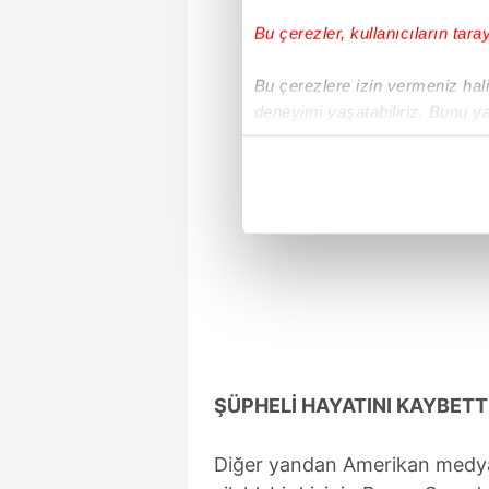
Bu çerezler, kullanıcıların tara
Bu çerezlere izin vermeniz halin
deneyimi yaşatabiliriz. Bunu y
içerikleri sunabilmek adına el
noktasında tek gelir kalemimiz 
Her halükârda, kullanıcılar, bu 
Sizlere daha iyi bir hizmet sun
çerezler vasıtasıyla çeşitli kiş
amacıyla kullanılmaktadır. Diğer
reklam/pazarlama faaliyetlerinin
Çerezlere ilişkin tercihlerinizi 
ŞÜPHELİ HAYATINI KAYBETT
butonuna tıklayabilir,
Çerez Bi
Diğer yandan Amerikan medyası
6698 sayılı Kişisel Verilerin 