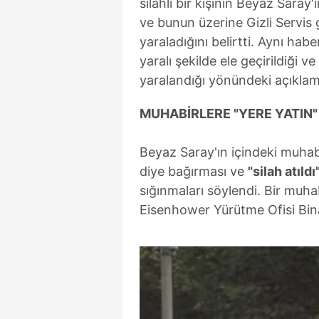
silahlı bir kişinin Beyaz Saray'
mevzuata uygun olarak kullanılan
ve bunun üzerine Gizli Servis g
yaraladığını belirtti. Aynı habe
yaralı şekilde ele geçirildiği v
yaralandığı yönündeki açıklama
MUHABİRLERE "YERE YATIN"
Beyaz Saray'ın içindeki muhabir
diye bağırması ve
"silah atıldı
sığınmaları söylendi. Bir muha
Eisenhower Yürütme Ofisi Binas