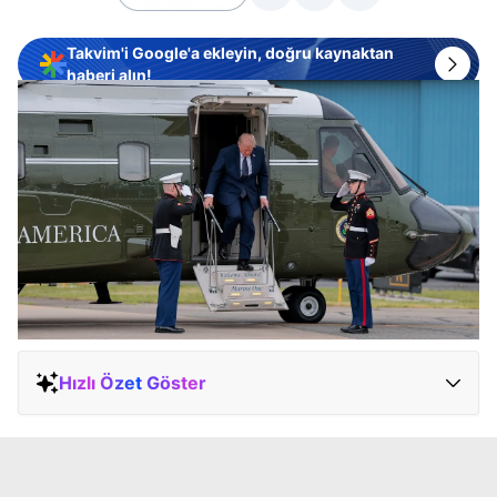
Takvim'i Google'a ekleyin, doğru kaynaktan
haberi alın!
Hızlı Özet Göster