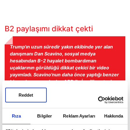
B2 paylaşımı dikkat çekti
Trump'ın uzun süredir yakın ekibinde yer alan
danışmanı Dan Scavino, sosyal medya
hesabından B-2 hayalet bombardıman
uçaklarının görüldüğü dikkat çekici bir video
yayımladı. Scavino'nun daha önce yaptığı benzer
bir paylaşımın ardından ABD ile İsrail'in ertesi
gün İran'a yönelik saldırı düzenlemiş olması,
Reddet
paylaşımın yeniden dikkat çekmesine neden
oldu.
Rıza
Bilgiler
Reklam Ayarları
Hakkında