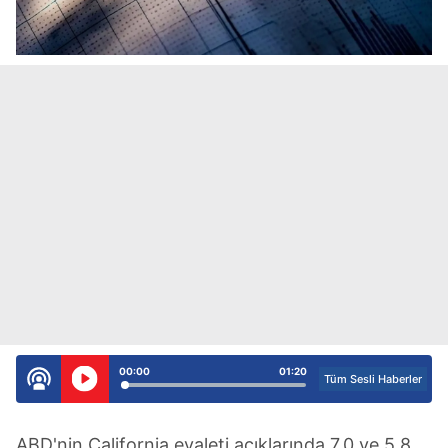
00:00
01:20
Tüm Sesli Haberler
ABD'nin California eyaleti açıklarında 7.0 ve 5.8