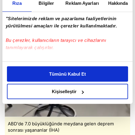
Rıza
Bilgiler
Reklam Ayarları
Hakkında
"Sitelerimizde reklam ve pazarlama faaliyetlerinin
yürütülmesi amaçları ile çerezler kullanılmaktadır.
Bu çerezler, kullanıcıların tarayıcı ve cihazlarını
tanımlayarak çalışırlar.
Bu çerezlere izin vermeniz halinde sizlere özel
kişiselleştirilmiş reklamlar sunabilir, sayfalarımızda sizlere
Tümünü Kabul Et
daha iyi reklam deneyimi yaşatabiliriz. Bunu yaparken
amacımızın size daha iyi bir reklam deneyimi sunmak
olduğunu ve sizlere en iyi içerikleri sunabilmek adına
Kişiselleştir
elimizden gelen çabayı gösterdiğimizi ve bu noktada,
reklamların maliyetlerimizi karşılamak noktasında tek gelir
kalemimiz olduğunu sizlere hatırlatmak isteriz.
ABD'de 7.0 büyüklüğünde meydana gelen deprem
Her halükârda, kullanıcılar, bu çerezlere izin vermedikleri
sonrası yaşananlar (İHA)
takdirde, kullanıcılara hedefli reklamlar