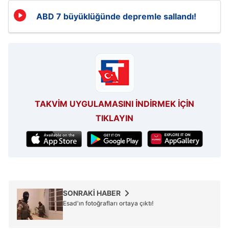
hazırlanmış Aydınlatma Metnimizi okumak ve sitemizde
ilgili mevzuata uygun olarak kullanılan çerezlerle ilgili bilgi
ABD 7 büyüklüğünde depremle sallandı!
almak için lütfen
tıklayınız
.
TAKVİM UYGULAMASINI İNDİRMEK İÇİN
TIKLAYIN
SONRAKİ HABER
Esad'ın fotoğrafları ortaya çıktı!