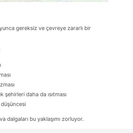
yunca gereksiz ve çevreye zararlı bir
:
ı
pması
ozması
k şehirleri daha da ısıtması
ği düşüncesi
a dalgaları bu yaklaşımı zorluyor.