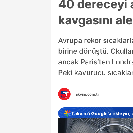
40 dereceyi 
kavgasını ale
Avrupa rekor sıcaklarl
birine dönüştü. Okullar
ancak Paris’ten Londra
Peki kavurucu sıcakla
Takvim.com.tr
Takvim'i Google'a ekleyin,