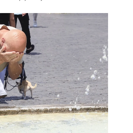
 çerezlerle ilgili bilgi almak için lütfen
tıklayınız
.