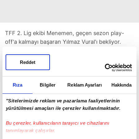
TFF 2. Lig ekibi Menemen, geçen sezon play-
off'a kalmayı başaran Yılmaz Vural'ı bekliyor.
EURO 2024 için Almanya'ya gidecek olan
deneyimli teknik adamın yakın zamanda kararını
Reddet
vereceği öğrenildi.
Rıza
Bilgiler
Reklam Ayarları
Hakkında
"Sitelerimizde reklam ve pazarlama faaliyetlerinin
yürütülmesi amaçları ile çerezler kullanılmaktadır.
TAKVİM UYGULAMASINI İNDİRMEK İÇİN
Bu çerezler, kullanıcıların tarayıcı ve cihazlarını
TIKLAYIN
tanımlayarak çalışırlar.