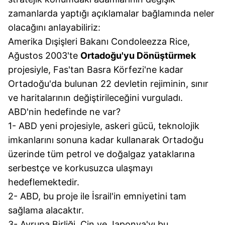
zamanlarda yaptığı açıklamalar bağlamında neler
olacağını anlayabiliriz:
Amerika Dışişleri Bakanı Condoleezza Rice,
Ağustos 2003'te
Ortadoğu'yu Dönüştürmek
projesiyle, Fas'tan Basra Körfezi'ne kadar
Ortadoğu'da bulunan 22 devletin rejiminin, sınır
ve haritalarının değiştirileceğini vurguladı.
ABD'nin hedefinde ne var?
1- ABD yeni projesiyle, askeri gücü, teknolojik
imkanlarını sonuna kadar kullanarak Ortadoğu
üzerinde tüm petrol ve doğalgaz yataklarına
serbestçe ve korkusuzca ulaşmayı
hedeflemektedir.
2- ABD, bu proje ile İsrail'in emniyetini tam
sağlama alacaktır.
3- Avrupa Birliği, Çin ve Japonya'yı bu