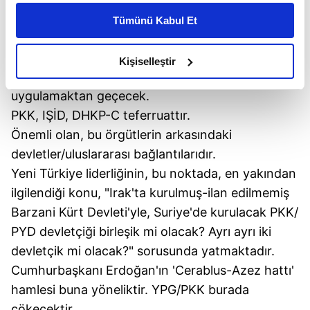
kişiselleştirilmiş reklamlar sunabilir, sayfalarımızda sizlere
Genelkurmay Başkanı Org. Hulusi Akar, hayati
Tümünü Kabul Et
daha iyi reklam deneyimi yaşatabiliriz. Bunu yaparken
hazırlıklar yapıyor.
Bilgiler, öngörüler ışığında,
amacımızın size daha iyi bir reklam deneyimi sunmak
strateji ve planlama yapılıyor. Yol haritası çiziliyor.
olduğunu ve sizlere en iyi içerikleri sunabilmek adına
Kişiselleştir
Oyun planı kurgulanıyor. Başarı da bu stratejiyi
elimizden gelen çabayı gösterdiğimizi ve bu noktada,
reklamların maliyetlerimizi karşılamak noktasında tek gelir
uygulamaktan geçecek.
kalemimiz olduğunu sizlere hatırlatmak isteriz.
PKK, IŞİD, DHKP-C teferruattır.
Önemli olan, bu örgütlerin arkasındaki
Her halükârda, kullanıcılar, bu çerezlere izin vermedikleri
devletler/uluslararası bağlantılarıdır.
takdirde, kullanıcılara hedefli reklamlar
Yeni Türkiye liderliğinin, bu noktada, en yakından
gösterilmeyecektir."
ilgilendiği konu, "Irak'ta kurulmuş-ilan edilmemiş
Sizlere daha iyi bir hizmet sunabilmek için İnternet
Barzani Kürt Devleti'yle, Suriye'de kurulacak PKK/
Sitemizde kendimize ve üçüncü kişilere ait çerezler
PYD devletçiği birleşik mi olacak? Ayrı ayrı iki
kullanılmaktadır. Bu çerezler vasıtasıyla çeşitli kişisel
devletçik mi olacak?" sorusunda yatmaktadır.
verileriniz işlenmekte olup gerekli olan çerezler bilgi
Cumhurbaşkanı Erdoğan'ın 'Cerablus-Azez hattı'
toplumu hizmetlerinin sunulması amacıyla
hamlesi buna yöneliktir. YPG/PKK burada
kullanılmaktadır. Diğer çerezler, sitemizin daha işlevsel
çökecektir.
kılınması ve kişiselleştirilmesi ve sizlere yönelik