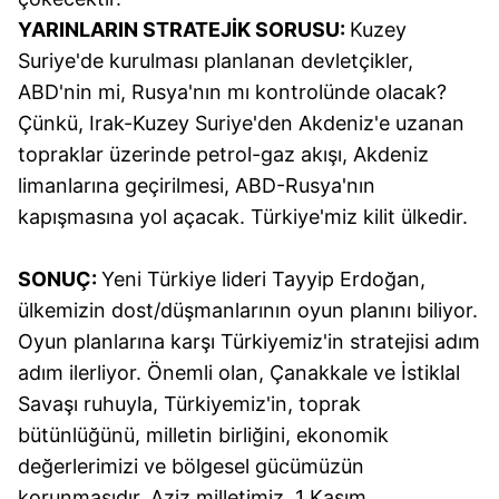
reklam/pazarlama faaliyetlerinin yapılması, amaçlarıyla
YARINLARIN STRATEJİK SORUSU:
Kuzey
sınırlı olarak açık rızanız dahilinde kullanılacaktır.
Suriye'de kurulması planlanan devletçikler,
ABD'nin mi, Rusya'nın mı kontrolünde olacak?
Çerezlere ilişkin tercihlerinizi aşağıda yer alan panel
Çünkü, Irak-Kuzey Suriye'den Akdeniz'e uzanan
vasıtasıyla belirleyebilirsiniz. Çerezlere ilişkin detaylı bilgi
topraklar üzerinde petrol-gaz akışı, Akdeniz
için Ayarlar butonuna tıklayabilir,
Çerez Bilgilendirme
limanlarına geçirilmesi, ABD-Rusya'nın
Metnimizi
ziyaret edebilirsiniz.
kapışmasına yol açacak. Türkiye'miz kilit ülkedir.
6698 sayılı Kişisel Verilerin Korunması Kanunu uyarınca
hazırlanmış Aydınlatma Metnimizi okumak ve sitemizde
SONUÇ:
Yeni Türkiye lideri Tayyip Erdoğan,
ilgili mevzuata uygun olarak kullanılan çerezlerle ilgili bilgi
ülkemizin dost/düşmanlarının oyun planını biliyor.
almak için lütfen
tıklayınız
.
Oyun planlarına karşı Türkiyemiz'in stratejisi adım
adım ilerliyor. Önemli olan, Çanakkale ve İstiklal
Savaşı ruhuyla, Türkiyemiz'in, toprak
bütünlüğünü, milletin birliğini, ekonomik
değerlerimizi ve bölgesel gücümüzün
korunmasıdır. Aziz milletimiz, 1 Kasım