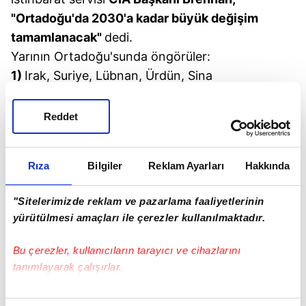
"Ortadoğu'da 2030'a kadar büyük değişim
tamamlanacak"
dedi.
Yarının Ortadoğu'sunda öngörüler:
1)
Irak, Suriye, Lübnan, Ürdün, Sina
parçalanacak. Parçalanan topraklar üzerinde
etnik ve mezhepsel orijinli devletçikler olacak.
Reddet
2)
2O'nci yüzyılda İngiltere-Amerika,
Ortadoğu'ya İSRAİL'i bir hançer gibi sokmuştu.
Rıza
Bilgiler
Reklam Ayarları
Hakkında
Bugün, Rusya, Suriye'de kendi İSRAİL'ini kuruyor.
(Lazkiye merkezli Esad'ın devletçiği)
"Sitelerimizde reklam ve pazarlama faaliyetlerinin
3)
Filistin devleti kurulacak.
yürütülmesi amaçları ile çerezler kullanılmaktadır.
4)
Kürt devleti kurulacak.
21'inci yüzyılın Sykes-Picot'u hazırlanırken, yeni
Bu çerezler, kullanıcıların tarayıcı ve cihazlarını
Ortadoğu gelişmelerini dikkatle takip eden, iyi
tanımlayarak çalışırlar.
okuyan, analiz eden
Cumhurbaşkanı Tayyip
Bu çerezlere izin vermeniz halinde sizlere özel
Erdoğan-Başbakan Ahmet Davutoğlu-