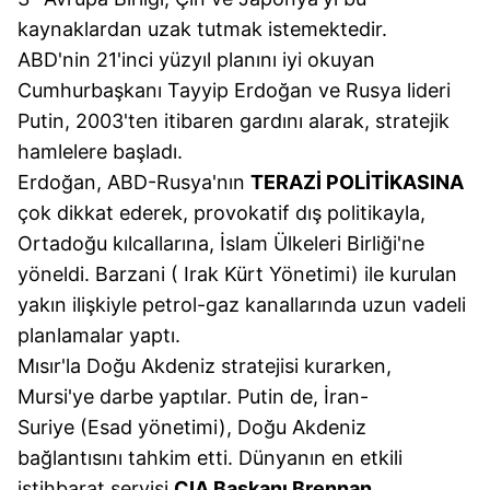
kaynaklardan uzak tutmak istemektedir.
ABD'nin 21'inci yüzyıl planını iyi okuyan
Cumhurbaşkanı Tayyip Erdoğan ve Rusya lideri
Putin, 2003'ten itibaren gardını alarak, stratejik
hamlelere başladı.
Erdoğan, ABD-Rusya'nın
TERAZİ POLİTİKASINA
çok dikkat ederek, provokatif dış politikayla,
Ortadoğu kılcallarına, İslam Ülkeleri Birliği'ne
yöneldi. Barzani ( Irak Kürt Yönetimi) ile kurulan
yakın ilişkiyle petrol-gaz kanallarında uzun vadeli
planlamalar yaptı.
Mısır'la Doğu Akdeniz stratejisi kurarken,
Mursi'ye darbe yaptılar. Putin de, İran-
Suriye (Esad yönetimi), Doğu Akdeniz
bağlantısını tahkim etti. Dünyanın en etkili
istihbarat servisi
CIA Başkanı Brennan,