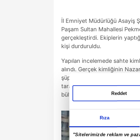
İl Emniyet Müdürlüğü Asayiş Ş
Paşam Sultan Mahallesi Pekm
gerçekleştirdi. Ekiplerin yaptı
kişi durduruldu.
Yapılan incelemede sahte kimli
alındı. Gerçek kimliğinin Na
şüpheliyle ilgili araştırma yapa
tarafından 23 Kasım 2023 tar
Reddet
bültenle arandığını belirledi.
Rıza
"Sitelerimizde reklam ve paza