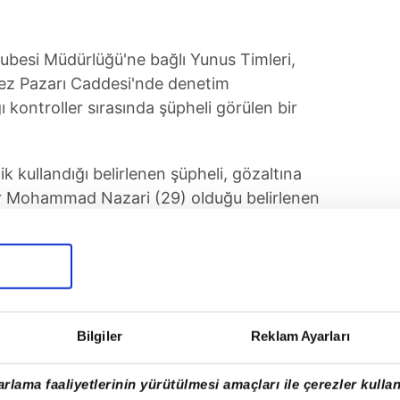
ubesi Müdürlüğü'ne bağlı Yunus Timleri,
ez Pazarı Caddesi'nde denetim
ğı kontroller sırasında şüpheli görülen bir
k kullandığı belirlenen şüpheli, gözaltına
zar Mohammad Nazari (29) olduğu belirlenen
n polis ekipleri, Interpol Europol Başkanlığı
ihinden bu yana dünya genelinde kırmızı
Bilgiler
Reklam Ayarları
rlama faaliyetlerinin yürütülmesi amaçları ile çerezler kullan