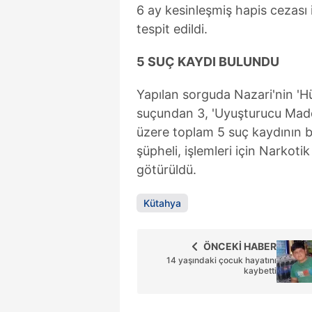
6 ay kesinleşmiş hapis cezası 
mevzuata uygun olarak kullanılan
tespit edildi.
5 SUÇ KAYDI BULUNDU
Yapılan sorguda Nazari'nin '
suçundan 3, 'Uyuşturucu Mad
üzere toplam 5 suç kaydının b
şüpheli, işlemleri için Narko
götürüldü.
Kütahya
ÖNCEKİ HABER
14 yaşındaki çocuk hayatını
kaybetti