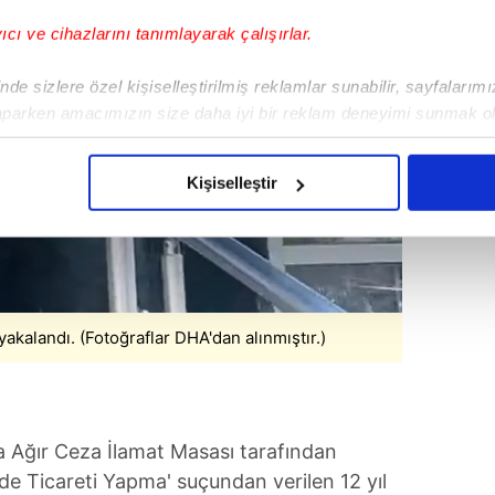
yıcı ve cihazlarını tanımlayarak çalışırlar.
de sizlere özel kişiselleştirilmiş reklamlar sunabilir, sayfalarım
aparken amacımızın size daha iyi bir reklam deneyimi sunmak ol
imizden gelen çabayı gösterdiğimizi ve bu noktada, reklamların ma
olduğunu sizlere hatırlatmak isteriz.
Kişiselleştir
çerezlere izin vermedikleri takdirde, kullanıcılara hedefli reklaml
abilmek için İnternet Sitemizde kendimize ve üçüncü kişilere ait 
isel verileriniz işlenmekte olup gerekli olan çerezler bilgi toplum
 çerezler, sitemizin daha işlevsel kılınması ve kişiselleştirilmes
yakalandı. (Fotoğraflar DHA'dan alınmıştır.)
 yapılması, amaçlarıyla sınırlı olarak açık rızanız dahilinde kulla
aşağıda yer alan panel vasıtasıyla belirleyebilirsiniz. Çerezlere iliş
lgilendirme Metnimizi
ziyaret edebilirsiniz.
a Ağır Ceza İlamat Masası tarafından
e Ticareti Yapma' suçundan verilen 12 yıl
Korunması Kanunu uyarınca hazırlanmış Aydınlatma Metnimizi okum