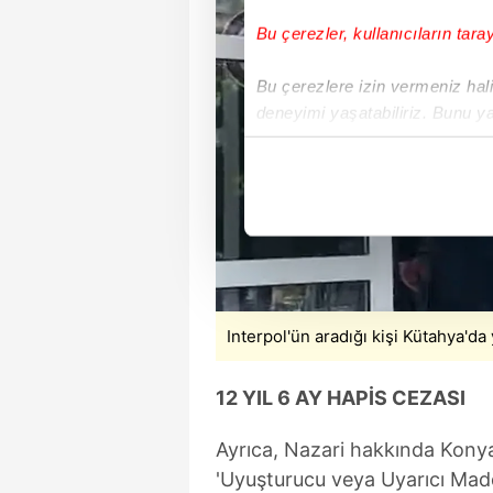
Bu çerezler, kullanıcıların tara
Bu çerezlere izin vermeniz halin
deneyimi yaşatabiliriz. Bunu y
içerikleri sunabilmek adına el
noktasında tek gelir kalemimiz 
Her halükârda, kullanıcılar, bu 
Sizlere daha iyi bir hizmet sun
çerezler vasıtasıyla çeşitli kiş
amacıyla kullanılmaktadır. Diğer
Interpol'ün aradığı kişi Kütahya'da 
reklam/pazarlama faaliyetlerinin
12 YIL 6 AY HAPİS CEZASI
Çerezlere ilişkin tercihlerinizi 
butonuna tıklayabilir,
Çerez Bi
Ayrıca, Nazari hakkında Kony
'Uyuşturucu veya Uyarıcı Madd
6698 sayılı Kişisel Verilerin 