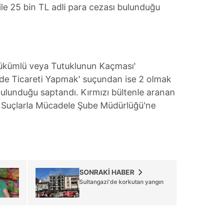
ile 25 bin TL adli para cezası bulunduğu
 çerezlerle ilgili bilgi almak için lütfen
tıklayınız
.
Hükümlü veya Tutuklunun Kaçması'
de Ticareti Yapmak' suçundan ise 2 olmak
ulunduğu saptandı. Kırmızı bültenle aranan
tik Suçlarla Mücadele Şube Müdürlüğü'ne
SONRAKİ HABER
Sultangazi'de korkutan yangın