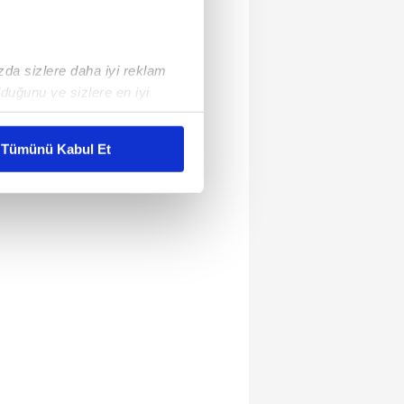
ızda sizlere daha iyi reklam
duğunu ve sizlere en iyi
liyetlerimizi karşılamak
Tümünü Kabul Et
ar gösterilmeyecektir."
çerezler kullanılmaktadır. Bu
u hizmetlerinin sunulması
i ve sizlere yönelik
nılacaktır.
kin detaylı bilgi için Ayarlar
ak ve sitemizde ilgili