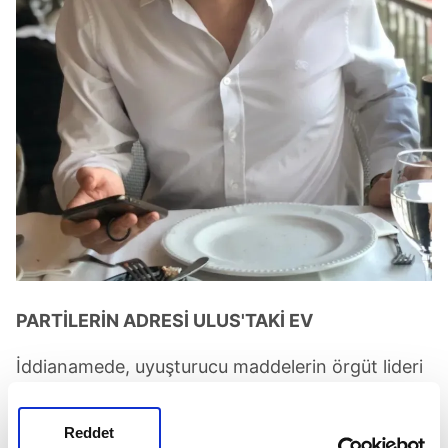
PARTİLERİN ADRESİ ULUS'TAKİ EV
İddianamede, uyuşturucu maddelerin örgüt lideri
olduğu iddia edilen Mehmet Akif Ersoy'un Ulus ve
Seba Flats'te bulunan evlerinde temin edildiği
Reddet