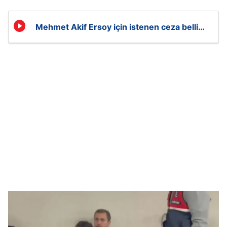
Mehmet Akif Ersoy için istenen ceza belli
oldu!