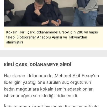
Kokainli kirli çark iddianamede! Ersoy için 286 yıl hapis
talebi (Fotoğraflar Anadolu Ajansı ve Takvim'den
alınmıştır)
KİRLİ ÇARK İDDİANAMEYE GİRDİ
Hazırlanan iddianamede, Mehmet Akif Ersoy'un
liderliğini yaptığı öne sürülen suç örgütünün
kadın mağdurlara kokain temin ederek onları
istismar ağına sürüklediği iddia edildi.
İddianamede, örgüt üyelerinin Ersoy'un nüfuzlu