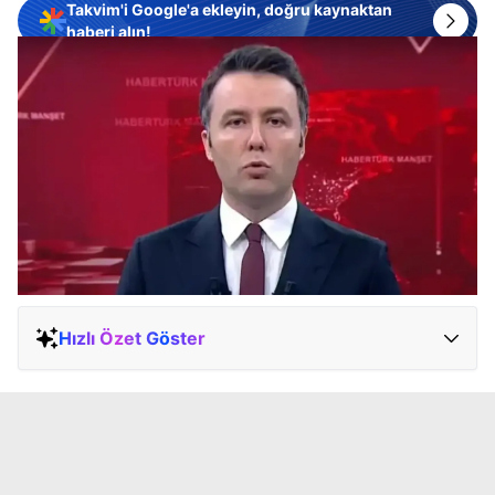
Takvim'i Google'a ekleyin, doğru kaynaktan
haberi alın!
Hızlı Özet Göster