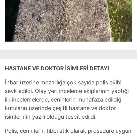
toplumu hizmetlerinin sunulması amacıyla
kullanılmaktadır. Diğer çerezler, sitemizin daha işlevsel
kılınması ve kişiselleştirilmesi ve sizlere yönelik
reklam/pazarlama faaliyetlerinin yapılması, amaçlarıyla
sınırlı olarak açık rızanız dahilinde kullanılacaktır.
Çerezlere ilişkin tercihlerinizi aşağıda yer alan panel
vasıtasıyla belirleyebilirsiniz. Çerezlere ilişkin detaylı bilgi
için Ayarlar butonuna tıklayabilir,
Çerez Bilgilendirme
HASTANE VE DOKTOR İSİMLERİ DETAYI
Metnimizi
ziyaret edebilirsiniz.
İhbar üzerine mezarlığa çok sayıda polis ekibi
6698 sayılı Kişisel Verilerin Korunması Kanunu uyarınca
sevk edildi. Olay yeri inceleme ekiplerinin yaptığı
hazırlanmış Aydınlatma Metnimizi okumak ve sitemizde
ilk incelemelerde, ceninlerin muhafaza edildiği
ilgili mevzuata uygun olarak kullanılan çerezlerle ilgili bilgi
almak için lütfen
tıklayınız
.
kutuların üzerinde çeşitli hastane ve doktor
isimlerinin yazılı olduğu tespit edildi.
Polis, ceninlerin tıbbi atık olarak prosedüre uygun