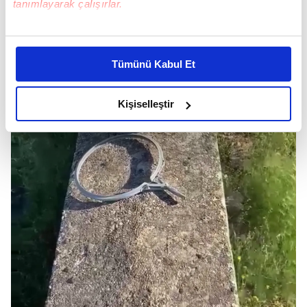
tanımlayarak çalışırlar.
Bu çerezlere izin vermeniz halinde sizlere özel
kişiselleştirilmiş reklamlar sunabilir, sayfalarımızda sizlere
Tümünü Kabul Et
daha iyi reklam deneyimi yaşatabiliriz. Bunu yaparken
amacımızın size daha iyi bir reklam deneyimi sunmak
olduğunu ve sizlere en iyi içerikleri sunabilmek adına
Kişiselleştir
elimizden gelen çabayı gösterdiğimizi ve bu noktada,
reklamların maliyetlerimizi karşılamak noktasında tek gelir
kalemimiz olduğunu sizlere hatırlatmak isteriz.
Her halükârda, kullanıcılar, bu çerezlere izin vermedikleri
takdirde, kullanıcılara hedefli reklamlar
gösterilmeyecektir."
Sizlere daha iyi bir hizmet sunabilmek için İnternet
Sitemizde kendimize ve üçüncü kişilere ait çerezler
kullanılmaktadır. Bu çerezler vasıtasıyla çeşitli kişisel
verileriniz işlenmekte olup gerekli olan çerezler bilgi