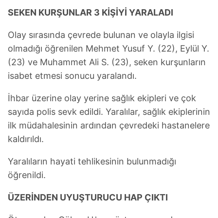
SEKEN KURŞUNLAR 3 KİŞİYİ YARALADI
hazırlanmış Aydınlatma Metnimizi okumak ve sitemizde
ilgili mevzuata uygun olarak kullanılan çerezlerle ilgili bilgi
Olay sırasında çevrede bulunan ve olayla ilgisi
almak için lütfen
tıklayınız
.
olmadığı öğrenilen Mehmet Yusuf Y. (22), Eylül Y.
(23) ve Muhammet Ali S. (23), seken kurşunların
isabet etmesi sonucu yaralandı.
İhbar üzerine olay yerine sağlık ekipleri ve çok
sayıda polis sevk edildi. Yaralılar, sağlık ekiplerinin
ilk müdahalesinin ardından çevredeki hastanelere
kaldırıldı.
Yaralıların hayati tehlikesinin bulunmadığı
öğrenildi.
ÜZERİNDEN UYUŞTURUCU HAP ÇIKTI