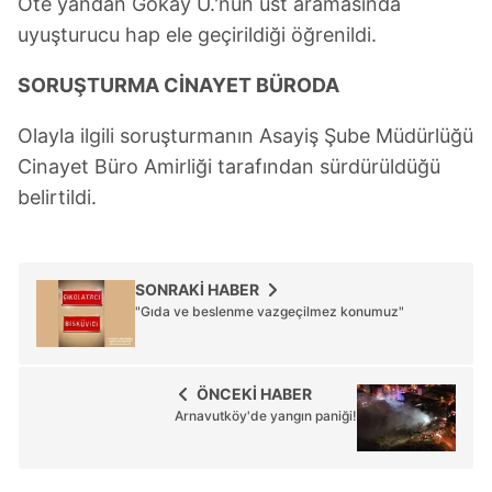
Öte yandan Gökay U.'nun üst aramasında
uyuşturucu hap ele geçirildiği öğrenildi.
SORUŞTURMA CİNAYET BÜRODA
Olayla ilgili soruşturmanın Asayiş Şube Müdürlüğü
Cinayet Büro Amirliği tarafından sürdürüldüğü
belirtildi.
SONRAKİ HABER
"Gıda ve beslenme vazgeçilmez konumuz"
ÖNCEKİ HABER
Arnavutköy'de yangın paniği!