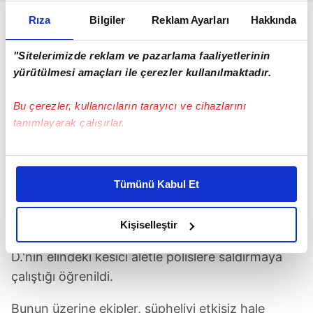
Rıza
Bilgiler
Reklam Ayarları
Hakkında
"Sitelerimizde reklam ve pazarlama faaliyetlerinin
yürütülmesi amaçları ile çerezler kullanılmaktadır.
Bu çerezler, kullanıcıların tarayıcı ve cihazlarını
tanımlayarak çalışırlar.
Bu çerezlere izin vermeniz halinde sizlere özel
kişiselleştirilmiş reklamlar sunabilir, sayfalarımızda sizlere
Tümünü Kabul Et
daha iyi reklam deneyimi yaşatabiliriz. Bunu yaparken
POLİSE BIÇAKLA SALDIRMAYA ÇALIŞTI
amacımızın size daha iyi bir reklam deneyimi sunmak
olduğunu ve sizlere en iyi içerikleri sunabilmek adına
Kişiselleştir
Polis ekiplerinin müdahalesi sırasında Fahrican
elimizden gelen çabayı gösterdiğimizi ve bu noktada,
D.'nin elindeki kesici aletle polislere saldırmaya
reklamların maliyetlerimizi karşılamak noktasında tek gelir
kalemimiz olduğunu sizlere hatırlatmak isteriz.
çalıştığı öğrenildi.
Bunun üzerine ekipler, şüpheliyi etkisiz hale
Her halükârda, kullanıcılar, bu çerezlere izin vermedikleri