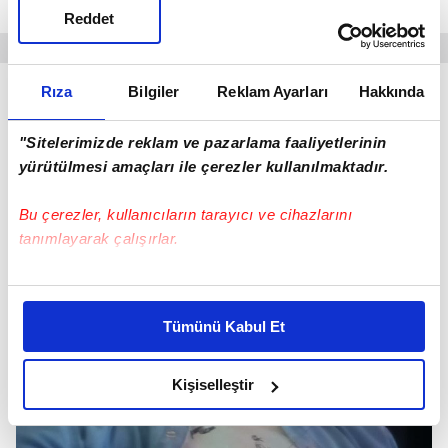
ihlali"
suçlarından poliste kaydı olduğu öğrenildi.
Reddet
Rıza
Bilgiler
Reklam Ayarları
Hakkında
"Sitelerimizde reklam ve pazarlama faaliyetlerinin
yürütülmesi amaçları ile çerezler kullanılmaktadır.
Bu çerezler, kullanıcıların tarayıcı ve cihazlarını
tanımlayarak çalışırlar.
Bu çerezlere izin vermeniz halinde sizlere özel
kişiselleştirilmiş reklamlar sunabilir, sayfalarımızda sizlere
Tümünü Kabul Et
daha iyi reklam deneyimi yaşatabiliriz. Bunu yaparken
amacımızın size daha iyi bir reklam deneyimi sunmak
olduğunu ve sizlere en iyi içerikleri sunabilmek adına
Kişiselleştir
elimizden gelen çabayı gösterdiğimizi ve bu noktada,
reklamların maliyetlerimizi karşılamak noktasında tek gelir