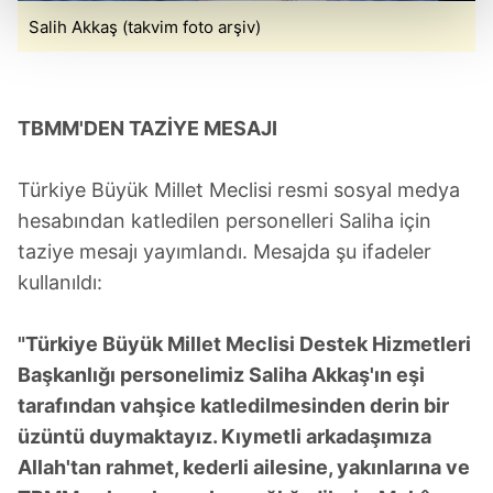
kalemimiz olduğunu sizlere hatırlatmak isteriz.
Salih Akkaş (takvim foto arşiv)
Her halükârda, kullanıcılar, bu çerezlere izin vermedikleri
takdirde, kullanıcılara hedefli reklamlar
gösterilmeyecektir."
TBMM'DEN TAZİYE MESAJI
Sizlere daha iyi bir hizmet sunabilmek için İnternet
Türkiye Büyük Millet Meclisi resmi sosyal medya
Sitemizde kendimize ve üçüncü kişilere ait çerezler
kullanılmaktadır. Bu çerezler vasıtasıyla çeşitli kişisel
hesabından katledilen personelleri Saliha için
verileriniz işlenmekte olup gerekli olan çerezler bilgi
taziye mesajı yayımlandı. Mesajda şu ifadeler
toplumu hizmetlerinin sunulması amacıyla
kullanıldı:
kullanılmaktadır. Diğer çerezler, sitemizin daha işlevsel
kılınması ve kişiselleştirilmesi ve sizlere yönelik
"Türkiye Büyük Millet Meclisi Destek Hizmetleri
reklam/pazarlama faaliyetlerinin yapılması, amaçlarıyla
Başkanlığı personelimiz Saliha Akkaş'ın eşi
sınırlı olarak açık rızanız dahilinde kullanılacaktır.
tarafından vahşice katledilmesinden derin bir
Çerezlere ilişkin tercihlerinizi aşağıda yer alan panel
üzüntü duymaktayız. Kıymetli arkadaşımıza
vasıtasıyla belirleyebilirsiniz. Çerezlere ilişkin detaylı bilgi
Allah'tan rahmet, kederli ailesine, yakınlarına ve
için Ayarlar butonuna tıklayabilir,
Çerez Bilgilendirme