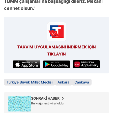
TBMM çalışanlarına başsağlığı dileriz. Mekânı
Metnimizi
ziyaret edebilirsiniz.
cennet olsun."
6698 sayılı Kişisel Verilerin Korunması Kanunu uyarınca
hazırlanmış Aydınlatma Metnimizi okumak ve sitemizde
ilgili mevzuata uygun olarak kullanılan çerezlerle ilgili bilgi
almak için lütfen
tıklayınız
.
TAKVİM UYGULAMASINI İNDİRMEK İÇİN
TIKLAYIN
Türkiye Büyük Millet Meclisi
Ankara
Çankaya
SONRAKİ HABER
Bu kuğu testi viral oldu