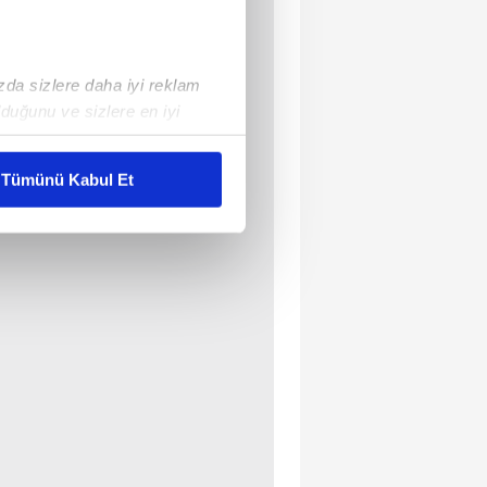
ızda sizlere daha iyi reklam
duğunu ve sizlere en iyi
liyetlerimizi karşılamak
Tümünü Kabul Et
ar gösterilmeyecektir."
çerezler kullanılmaktadır. Bu
u hizmetlerinin sunulması
i ve sizlere yönelik
nılacaktır.
kin detaylı bilgi için Ayarlar
ak ve sitemizde ilgili