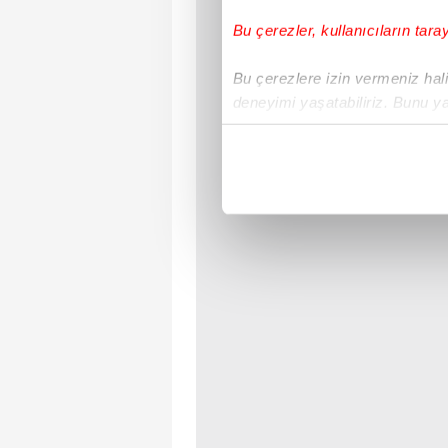
Bu çerezler, kullanıcıların tara
Bu çerezlere izin vermeniz halin
deneyimi yaşatabiliriz. Bunu y
içerikleri sunabilmek adına el
noktasında tek gelir kalemimiz 
Her halükârda, kullanıcılar, bu 
Sizlere daha iyi bir hizmet sun
çerezler vasıtasıyla çeşitli kiş
amacıyla kullanılmaktadır. Diğer
reklam/pazarlama faaliyetlerinin
Çerezlere ilişkin tercihlerinizi 
butonuna tıklayabilir,
Çerez Bi
6698 sayılı Kişisel Verilerin 