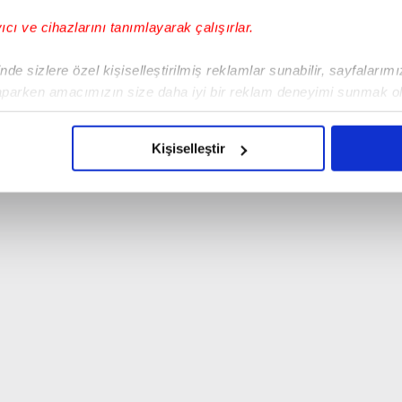
yıcı ve cihazlarını tanımlayarak çalışırlar.
de sizlere özel kişiselleştirilmiş reklamlar sunabilir, sayfalarım
aparken amacımızın size daha iyi bir reklam deneyimi sunmak ol
imizden gelen çabayı gösterdiğimizi ve bu noktada, reklamların ma
olduğunu sizlere hatırlatmak isteriz.
Kişiselleştir
çerezlere izin vermedikleri takdirde, kullanıcılara hedefli reklaml
abilmek için İnternet Sitemizde kendimize ve üçüncü kişilere ait 
isel verileriniz işlenmekte olup gerekli olan çerezler bilgi toplum
 çerezler, sitemizin daha işlevsel kılınması ve kişiselleştirilmes
 yapılması, amaçlarıyla sınırlı olarak açık rızanız dahilinde kulla
aşağıda yer alan panel vasıtasıyla belirleyebilirsiniz. Çerezlere iliş
lgilendirme Metnimizi
ziyaret edebilirsiniz.
Korunması Kanunu uyarınca hazırlanmış Aydınlatma Metnimizi okum