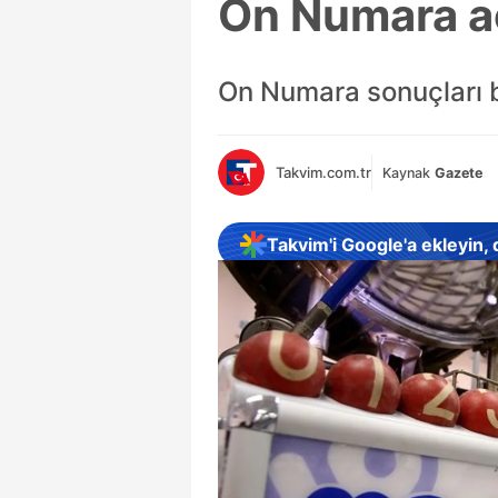
On Numara açı
On Numara sonuçları bel
Takvim.com.tr
Kaynak
Gazete
Takvim'i Google'a ekleyin,