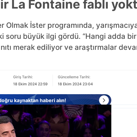
r La Fontaine fablı yok
 Olmak İster programında, yarışmacıya y
 soru büyük ilgi gördü. “Hangi adda bir
ıtı merak ediliyor ve araştırmalar deva
Giriş Tarihi:
Güncelleme Tarihi:
18 Ekim 2024 22:59
18 Ekim 2024 23:04
 doğru kaynaktan haberi alın!