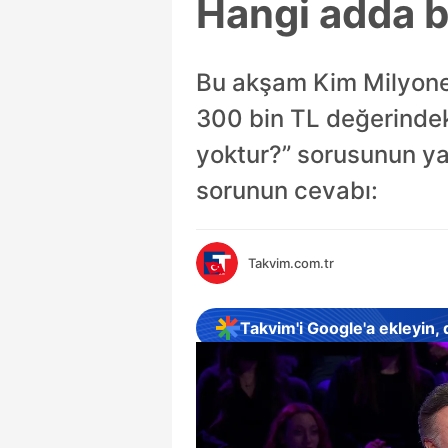
Hangi adda bi
Bu akşam Kim Milyoner
300 bin TL değerindeki
yoktur?” sorusunun yan
sorunun cevabı:
Takvim.com.tr
Takvim'i Google'a ekleyin,