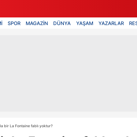
İ
SPOR
MAGAZİN
DÜNYA
YAŞAM
YAZARLAR
RE
a bir La Fontaine fablı yoktur?