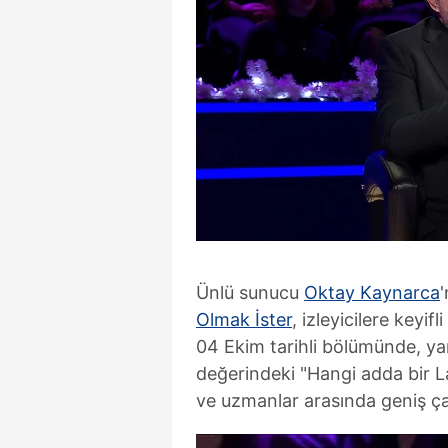
Ünlü sunucu
Oktay Kaynarca
Olmak İster
, izleyicilere key
04 Ekim tarihli bölümünde, yar
değerindeki "Hangi adda bir La
ve uzmanlar arasında geniş çap