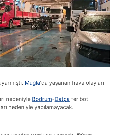
yarmıştı.
Muğla
'da yaşanan hava olayları
rı nedeniyle
Bodrum
-
Datça
feribot
ulları nedeniyle yapılamayacak.