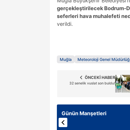
Muğla Büyükşehir Belediyesi'n
gerçekleştirilecek Bodrum-D
seferleri hava muhalefeti nede
verildi.
Muğla
Meteoroloji Genel Müdürlü
ÖNCEKİ HABER
32 senelik vuslat son buldu!
Günün Manşetleri