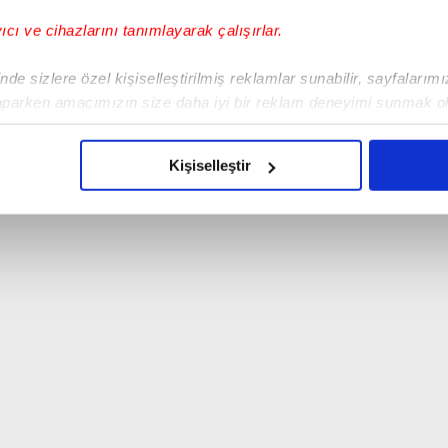
yıcı ve cihazlarını tanımlayarak çalışırlar.
de sizlere özel kişiselleştirilmiş reklamlar sunabilir, sayfalarım
aparken amacımızın size daha iyi bir reklam deneyimi sunmak ol
imizden gelen çabayı gösterdiğimizi ve bu noktada, reklamların ma
olduğunu sizlere hatırlatmak isteriz.
Kişiselleştir
çerezlere izin vermedikleri takdirde, kullanıcılara hedefli reklaml
abilmek için İnternet Sitemizde kendimize ve üçüncü kişilere ait 
isel verileriniz işlenmekte olup gerekli olan çerezler bilgi toplum
 çerezler, sitemizin daha işlevsel kılınması ve kişiselleştirilmes
 yapılması, amaçlarıyla sınırlı olarak açık rızanız dahilinde kulla
aşağıda yer alan panel vasıtasıyla belirleyebilirsiniz. Çerezlere iliş
lgilendirme Metnimizi
ziyaret edebilirsiniz.
Korunması Kanunu uyarınca hazırlanmış Aydınlatma Metnimizi okum