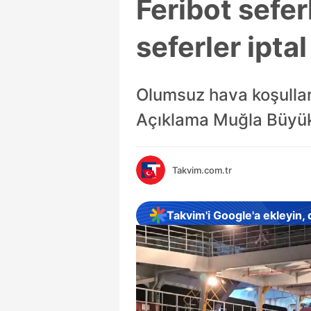
Feribot sefer
seferler iptal
Olumsuz hava koşulları
Açıklama Muğla Büyükş
Takvim.com.tr
Takvim'i Google'a ekleyin,