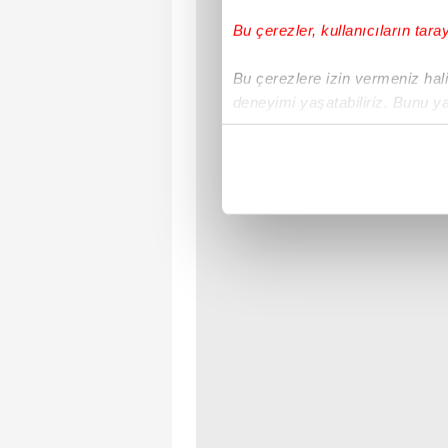
Bu çerezler, kullanıcıların tara
Bu çerezlere izin vermeniz halin
deneyimi yaşatabiliriz. Bunu y
içerikleri sunabilmek adına el
noktasında tek gelir kalemimiz 
Her halükârda, kullanıcılar, bu 
Sizlere daha iyi bir hizmet sun
çerezler vasıtasıyla çeşitli kiş
amacıyla kullanılmaktadır. Diğer
reklam/pazarlama faaliyetlerinin
Çerezlere ilişkin tercihlerinizi 
butonuna tıklayabilir,
Çerez Bi
6698 sayılı Kişisel Verilerin 