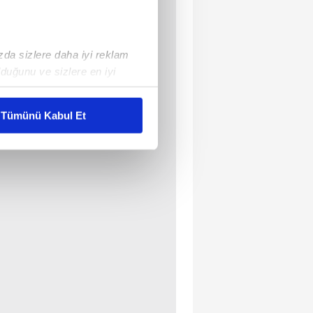
ızda sizlere daha iyi reklam
duğunu ve sizlere en iyi
liyetlerimizi karşılamak
Tümünü Kabul Et
ar gösterilmeyecektir."
çerezler kullanılmaktadır. Bu
u hizmetlerinin sunulması
i ve sizlere yönelik
nılacaktır.
kin detaylı bilgi için Ayarlar
ak ve sitemizde ilgili