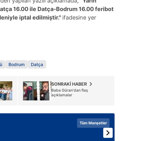
den yapılan yazılı açıklamada,
"Yarın
atça 16.00 ile Datça-Bodrum 16.00 feribot
niyle iptal edilmiştir."
ifadesine yer
ğü
Bodrum
Datça
SONRAKİ HABER
Baba Güran'dan flaş
açıklamalar
Tüm Manşetler