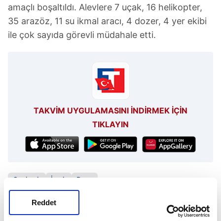
amaçlı boşaltıldı. Alevlere 7 uçak, 16 helikopter,
35 arazöz, 11 su ikmal aracı, 4 dozer, 4 yer ekibi
ile çok sayıda görevli müdahale etti.
TAKVİM UYGULAMASINI İNDİRMEK İÇİN
TIKLAYIN
Gaziemir
İzmir
Buca
Reddet
SONRAKİ HABER
Avrupa'daki iki klozet yan yana olma sebebi ortaya