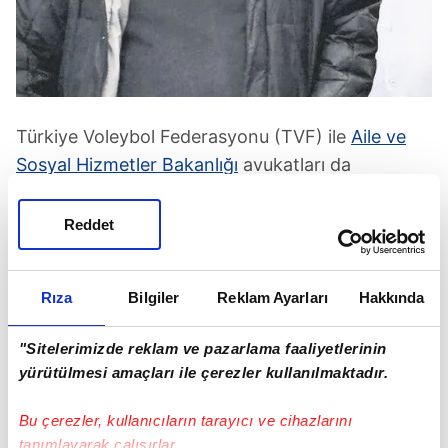
Türkiye Voleybol Federasyonu (TVF) ile
Aile ve
Sosyal Hizmetler Bakanlığı
avukatları da
duruşmada hazır bulundu. Duruşmada, dosyaya
sunulan sanığın akıl sağlığına ilişkin
Adli Tıp
Reddet
Kurumu
raporu okundu. Sanığın hukuki anlam ve
sonuçlarını algılayamadığı fiille ilgili davranışlarını
Rıza
Bilgiler
Reklam Ayarları
Hakkında
yönlendirme yeteneğinin önemli derecede
azaldığı belirtilen raporda, suça ilişkin cezai
"Sitelerimizde reklam ve pazarlama faaliyetlerinin
sorumluluğunun da olmadığı kaydedildi.
yürütülmesi amaçları ile çerezler kullanılmaktadır.
Mahkeme, sanığa ceza vermedi. Karar, sosyal
medyada eleştiri yağmuruna tutuldu.
Bu çerezler, kullanıcıların tarayıcı ve cihazlarını
tanımlayarak çalışırlar.