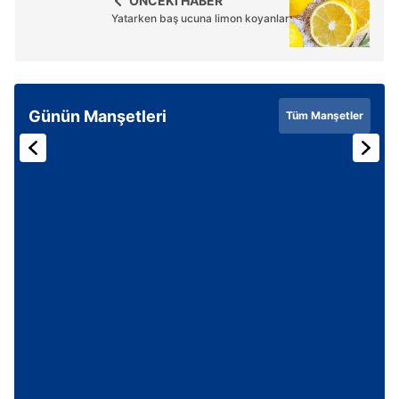
ÖNCEKİ HABER
toplumu hizmetlerinin sunulması amacıyla
Yatarken baş ucuna limon koyanlar
kullanılmaktadır. Diğer çerezler, sitemizin daha işlevsel
kılınması ve kişiselleştirilmesi ve sizlere yönelik
reklam/pazarlama faaliyetlerinin yapılması, amaçlarıyla
sınırlı olarak açık rızanız dahilinde kullanılacaktır.
Günün Manşetleri
Tüm Manşetler
Çerezlere ilişkin tercihlerinizi aşağıda yer alan panel
vasıtasıyla belirleyebilirsiniz. Çerezlere ilişkin detaylı bilgi
için Ayarlar butonuna tıklayabilir,
Çerez Bilgilendirme
Metnimizi
ziyaret edebilirsiniz.
6698 sayılı Kişisel Verilerin Korunması Kanunu uyarınca
hazırlanmış Aydınlatma Metnimizi okumak ve sitemizde
ilgili mevzuata uygun olarak kullanılan çerezlerle ilgili bilgi
almak için lütfen
tıklayınız
.