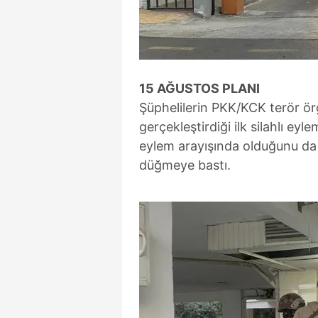
mevzuata uygun olarak kullanılan
15 AĞUSTOS PLANI
Şüphelilerin PKK/KCK terör ö
gerçekleştirdiği ilk silahlı ey
eylem arayışında olduğunu da 
düğmeye bastı.