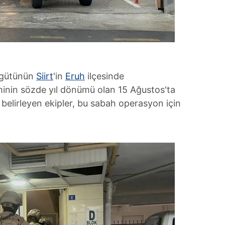
 çerezlerle ilgili bilgi almak için lütfen
tıklayınız
.
rgütünün
Siirt
'in
Eruh
ilçesinde
leminin sözde yıl dönümü olan 15 Ağustos'ta
belirleyen ekipler, bu sabah operasyon için