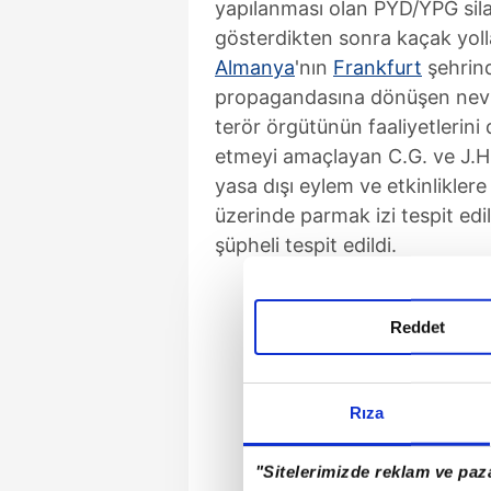
yapılanması olan PYD/YPG silah
gösterdikten sonra kaçak yoll
Almanya
'nın
Frankfurt
şehrind
propagandasına dönüşen nevruz
terör örgütünün faaliyetlerini
etmeyi amaçlayan C.G. ve J.H.
yasa dışı eylem ve etkinliklere
üzerinde parmak izi tespit edi
şüpheli tespit edildi.
Reddet
Rıza
"Sitelerimizde reklam ve paza