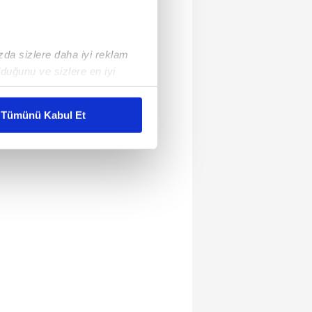
ızda sizlere daha iyi reklam
duğunu ve sizlere en iyi
liyetlerimizi karşılamak
Tümünü Kabul Et
ar gösterilmeyecektir."
çerezler kullanılmaktadır. Bu
u hizmetlerinin sunulması
i ve sizlere yönelik
nılacaktır.
kin detaylı bilgi için Ayarlar
ak ve sitemizde ilgili