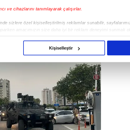
yıcı ve cihazlarını tanımlayarak çalışırlar.
de sizlere özel kişiselleştirilmiş reklamlar sunabilir, sayfalarım
aparken amacımızın size daha iyi bir reklam deneyimi sunmak ol
imizden gelen çabayı gösterdiğimizi ve bu noktada, reklamların ma
olduğunu sizlere hatırlatmak isteriz.
Kişiselleştir
çerezlere izin vermedikleri takdirde, kullanıcılara hedefli reklaml
abilmek için İnternet Sitemizde kendimize ve üçüncü kişilere ait 
isel verileriniz işlenmekte olup gerekli olan çerezler bilgi toplum
 çerezler, sitemizin daha işlevsel kılınması ve kişiselleştirilmes
 yapılması, amaçlarıyla sınırlı olarak açık rızanız dahilinde kulla
aşağıda yer alan panel vasıtasıyla belirleyebilirsiniz. Çerezlere iliş
lgilendirme Metnimizi
ziyaret edebilirsiniz.
Korunması Kanunu uyarınca hazırlanmış Aydınlatma Metnimizi okum