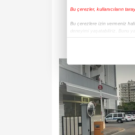
Bu çerezler, kullanıcıların tara
Bu çerezlere izin vermeniz halin
deneyimi yaşatabiliriz. Bunu y
içerikleri sunabilmek adına el
noktasında tek gelir kalemimiz 
Her halükârda, kullanıcılar, bu 
Sizlere daha iyi bir hizmet sun
çerezler vasıtasıyla çeşitli kiş
amacıyla kullanılmaktadır. Diğer
reklam/pazarlama faaliyetlerinin
Çerezlere ilişkin tercihlerinizi 
butonuna tıklayabilir,
Çerez Bi
6698 sayılı Kişisel Verilerin 