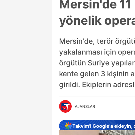
Mersin'de 11 
yönelik oper
Mersin'de, terör örgü
yakalanması için opera
örgütün Suriye yapıla
kente gelen 3 kişinin a
girildi. Ekiplerin adre
AJANSLAR
Takvim'i Google'a ekleyin,