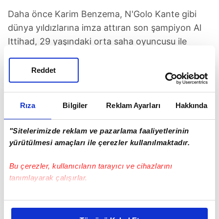
Daha önce Karim Benzema, N'Golo Kante gibi
dünya yıldızlarına imza attıran son şampiyon Al
Ittihad, 29 yaşındaki orta saha oyuncusu ile
transfer görüşmelerine başladı. 40 milyon sterlini
gözden çıkardı. Ancak 2 Fransız Bulldog cinsi
Reddet
köpeği olan Fabinho, can dostlarının "Tehlikeli ve
saldırgan hayvan" diye ülkeye alınmayacağını
Rıza
Bilgiler
Reklam Ayarları
Hakkında
öğrenince, görüşmeleri askıya aldı. Transferin
şimdilik yattığı anlaşıldı.
"Sitelerimizde reklam ve pazarlama faaliyetlerinin
yürütülmesi amaçları ile çerezler kullanılmaktadır.
Bu çerezler, kullanıcıların tarayıcı ve cihazlarını
tanımlayarak çalışırlar.
TAKVİM UYGULAMASINI İNDİRMEK İÇİN
Bu çerezlere izin vermeniz halinde sizlere özel
TIKLAYIN
kişiselleştirilmiş reklamlar sunabilir, sayfalarımızda sizlere