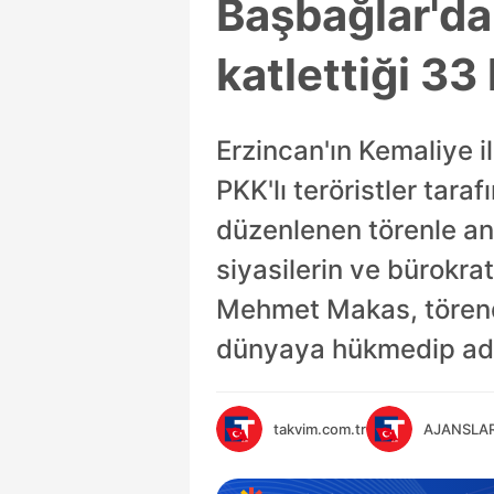
Başbağlar'da,
katlettiği 33 
Erzincan'ın Kemaliye 
PKK'lı teröristler tar
düzenlenen törenle an
siyasilerin ve bürokra
Mehmet Makas, törende
dünyaya hükmedip ada
takvim.com.tr
AJANSLA