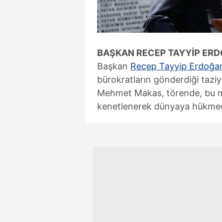
mevzuata uygun olarak kullanılan
BAŞKAN RECEP TAYYİP ERD
Başkan
Recep Tayyip Erdoğa
bürokratların gönderdiği taziy
Mehmet Makas, törende, bu mi
kenetlenerek dünyaya hükmed