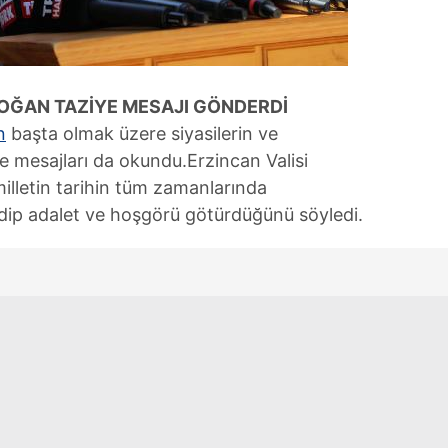
 çerezlerle ilgili bilgi almak için lütfen
tıklayınız
.
OĞAN TAZİYE MESAJI GÖNDERDİ
n
başta olmak üzere siyasilerin ve
e mesajları da okundu.Erzincan Valisi
lletin tarihin tüm zamanlarında
ip adalet ve hoşgörü götürdüğünü söyledi.