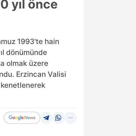
0 yıl önce
mmuz 1993'te hain
u yıl dönümünde
ta olmak üzere
ndu. Erzincan Valisi
 kenetlenerek