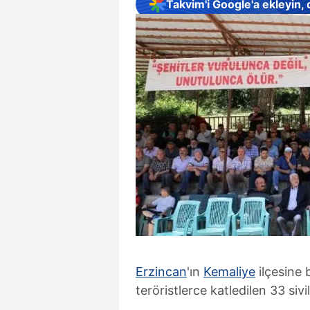
Takvim'i Google'a ekleyin,
Erzincan
'ın
Kemaliye
ilçesine
teröristlerce katledilen 33 sivi