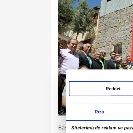
Reddet
Rıza
Başbağlar köyü meydanındaki 
"Sitelerimizde reklam ve paza