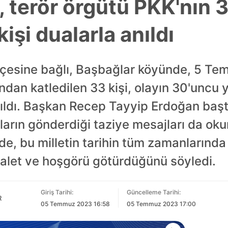
 terör örgütü PKK'nın 3
kişi dualarla anıldı
ilçesine bağlı, Başbağlar köyünde, 5 Te
afından katledilen 33 kişi, olayın 30'unc
ıldı. Başkan Recep Tayyip Erdoğan baş
tların gönderdiği taziye mesajları da oku
, bu milletin tarihin tüm zamanlarında
let ve hoşgörü götürdüğünü söyledi.
Giriş Tarihi:
Güncelleme Tarihi:
R
05 Temmuz 2023 16:58
05 Temmuz 2023 17:00