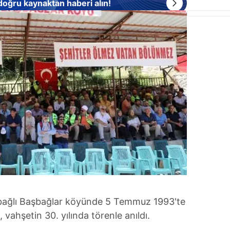
 doğru kaynaktan haberi alın!
 bağlı Başbağlar köyünde 5 Temmuz 1993'te
l, vahşetin 30. yılında törenle anıldı.