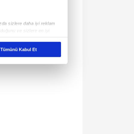
ızda sizlere daha iyi reklam
duğunu ve sizlere en iyi
liyetlerimizi karşılamak
Tümünü Kabul Et
ar gösterilmeyecektir."
çerezler kullanılmaktadır. Bu
u hizmetlerinin sunulması
i ve sizlere yönelik
nılacaktır.
kin detaylı bilgi için Ayarlar
ak ve sitemizde ilgili