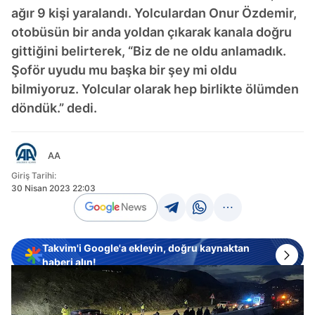
ağır 9 kişi yaralandı. Yolculardan Onur Özdemir,
otobüsün bir anda yoldan çıkarak kanala doğru
gittiğini belirterek, “Biz de ne oldu anlamadık.
Şoför uyudu mu başka bir şey mi oldu
bilmiyoruz. Yolcular olarak hep birlikte ölümden
döndük.” dedi.
AA
Giriş Tarihi:
30 Nisan 2023 22:03
Takvim'i Google'a ekleyin, doğru kaynaktan
haberi alın!