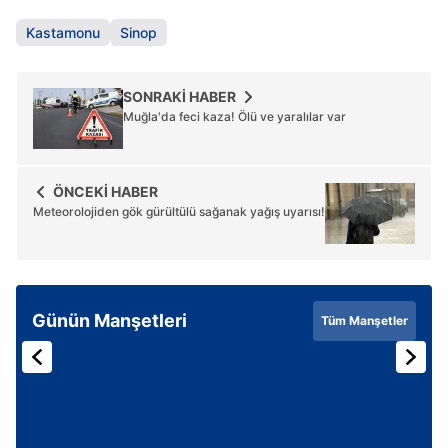
Kastamonu
Sinop
SONRAKİ HABER
Muğla'da feci kaza! Ölü ve yaralılar var
ÖNCEKİ HABER
Meteorolojiden gök gürültülü sağanak yağış uyarısı!
Günün Manşetleri
Tüm Manşetler