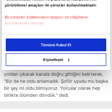
yürütülmesi amaçları ile çerezler kullanılmaktadır.
Bu çerezler, kullanıcıların tarayıcı ve cihazlarını
tanımlayarak çalışırlar.
Bu çerezlere izin vermeniz halinde sizlere özel
kişiselleştirilmiş reklamlar sunabilir, sayfalarımızda sizlere
Tümünü Kabul Et
daha iyi reklam deneyimi yaşatabiliriz. Bunu yaparken
amacımızın size daha iyi bir reklam deneyimi sunmak
olduğunu ve sizlere en iyi içerikleri sunabilmek adına
Kişiselleştir
elimizden gelen çabayı gösterdiğimizi ve bu noktada,
Yolculardan Onur Özdemir, otobüsün bir anda
reklamların maliyetlerimizi karşılamak noktasında tek gelir
yoldan çıkarak kanala doğru gittiğini belirterek,
kalemimiz olduğunu sizlere hatırlatmak isteriz.
"Biz de ne oldu anlamadık. Şoför uyudu mu başka
bir şey mi oldu bilmiyoruz. Yolcular olarak hep
Her halükârda, kullanıcılar, bu çerezlere izin vermedikleri
birlikte ölümden döndük." dedi.
takdirde, kullanıcılara hedefli reklamlar
gösterilmeyecektir."