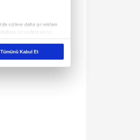
ızda sizlere daha iyi reklam
duğunu ve sizlere en iyi
liyetlerimizi karşılamak
Tümünü Kabul Et
ar gösterilmeyecektir."
çerezler kullanılmaktadır. Bu
u hizmetlerinin sunulması
i ve sizlere yönelik
nılacaktır.
kin detaylı bilgi için Ayarlar
ak ve sitemizde ilgili