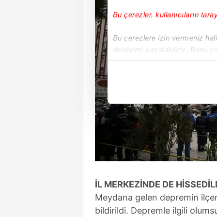
Bu çerezler, kullanıcıların tara
Bu çerezlere izin vermeniz halin
deneyimi yaşatabiliriz. Bunu y
içerikleri sunabilmek adına el
noktasında tek gelir kalemimiz 
Her halükârda, kullanıcılar, bu 
Sizlere daha iyi bir hizmet sun
çerezler vasıtasıyla çeşitli kiş
amacıyla kullanılmaktadır. Diğer
reklam/pazarlama faaliyetlerinin
Çerezlere ilişkin tercihlerinizi 
İL MERKEZİNDE DE HİSSEDİL
butonuna tıklayabilir,
Çerez Bi
Meydana gelen depremin ilçenin
bildirildi. Depremle ilgili olum
6698 sayılı Kişisel Verilerin 