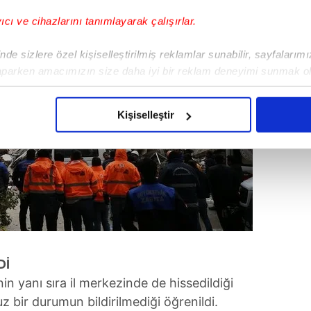
yıcı ve cihazlarını tanımlayarak çalışırlar.
de sizlere özel kişiselleştirilmiş reklamlar sunabilir, sayfalarım
aparken amacımızın size daha iyi bir reklam deneyimi sunmak ol
imizden gelen çabayı gösterdiğimizi ve bu noktada, reklamların ma
olduğunu sizlere hatırlatmak isteriz.
Kişiselleştir
çerezlere izin vermedikleri takdirde, kullanıcılara hedefli reklaml
abilmek için İnternet Sitemizde kendimize ve üçüncü kişilere ait 
isel verileriniz işlenmekte olup gerekli olan çerezler bilgi toplum
 çerezler, sitemizin daha işlevsel kılınması ve kişiselleştirilmes
 yapılması, amaçlarıyla sınırlı olarak açık rızanız dahilinde kulla
aşağıda yer alan panel vasıtasıyla belirleyebilirsiniz. Çerezlere iliş
Dİ
lgilendirme Metnimizi
ziyaret edebilirsiniz.
 yanı sıra il merkezinde de hissedildiği
suz bir durumun bildirilmediği öğrenildi.
Korunması Kanunu uyarınca hazırlanmış Aydınlatma Metnimizi okum