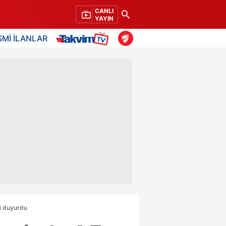
CANLI
YAYIN
SMİ İLANLAR
i duyurdu