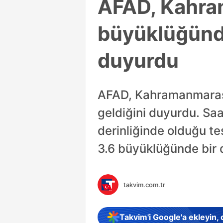
AFAD, Kahram
büyüklüğünd
duyurdu
AFAD, Kahramanmaraş
geldiğini duyurdu. Sa
derinliğinde olduğu t
3.6 büyüklüğünde bir
takvim.com.tr
Takvim'i Google'a ekleyin,