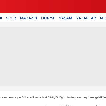
İ
SPOR
MAGAZİN
DÜNYA
YAŞAM
YAZARLAR
RE
hramanmaraş'ın Göksun ilçesinde 4.7 büyüklüğünde deprem meydana geldiğin