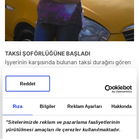
TAKSİ ŞOFÖRLÜĞÜNE BAŞLADI
İşyerinin karşısında bulunan taksi durağını gören
Buket 'neden olmasın' diyerek geceleri taksi
şoförlüğü yapmak istediğini söyledi. Ehliyetinin
Reddet
olmadığını gizleyen, o dönem taksi şoförlerine
belgede sorulmadığı için genç kadın direksiyona
geçti.
Rıza
Bilgiler
Reklam Ayarları
Hakkında
"Sitelerimizde reklam ve pazarlama faaliyetlerinin
yürütülmesi amaçları ile çerezler kullanılmaktadır.