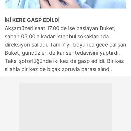
kullanılmaktadır. Bu çerezler vasıtasıyla çeşitli kişisel
verileriniz işlenmekte olup gerekli olan çerezler bilgi
toplumu hizmetlerinin sunulması amacıyla
İKİ KERE GASP EDİLDİ
kullanılmaktadır. Diğer çerezler, sitemizin daha işlevsel
Akşamüzeri saat 17.00'de işe başlayan Buket,
kılınması ve kişiselleştirilmesi ve sizlere yönelik
reklam/pazarlama faaliyetlerinin yapılması, amaçlarıyla
sabah 05.00'a kadar İstanbul sokaklarında
sınırlı olarak açık rızanız dahilinde kullanılacaktır.
direksiyon salladı. Tam 7 yıl boyunca gece çalışan
Buket, gündüzleri de kanser tedavisini yaptırdı.
Çerezlere ilişkin tercihlerinizi aşağıda yer alan panel
Taksi şoförlüğünde iki kez de gasp edildi. Bir kez
vasıtasıyla belirleyebilirsiniz. Çerezlere ilişkin detaylı bilgi
silahla bir kez de bıçak zoruyla parası alındı.
için Ayarlar butonuna tıklayabilir,
Çerez Bilgilendirme
Metnimizi
ziyaret edebilirsiniz.
6698 sayılı Kişisel Verilerin Korunması Kanunu uyarınca
hazırlanmış Aydınlatma Metnimizi okumak ve sitemizde
ilgili mevzuata uygun olarak kullanılan çerezlerle ilgili bilgi
almak için lütfen
tıklayınız
.