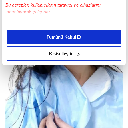
Bu çerezler, kullanıcıların tarayıcı ve cihazlarını
tanımlayarak çalışırlar.
Bu çerezlere izin vermeniz halinde sizlere özel
kişiselleştirilmiş reklamlar sunabilir, sayfalarımızda sizlere
Tümünü Kabul Et
daha iyi reklam deneyimi yaşatabiliriz. Bunu yaparken
amacımızın size daha iyi bir reklam deneyimi sunmak
olduğunu ve sizlere en iyi içerikleri sunabilmek adına
Kişiselleştir
elimizden gelen çabayı gösterdiğimizi ve bu noktada,
reklamların maliyetlerimizi karşılamak noktasında tek gelir
kalemimiz olduğunu sizlere hatırlatmak isteriz.
Her halükârda, kullanıcılar, bu çerezlere izin vermedikleri
takdirde, kullanıcılara hedefli reklamlar
gösterilmeyecektir."
Sizlere daha iyi bir hizmet sunabilmek için İnternet
Sitemizde kendimize ve üçüncü kişilere ait çerezler