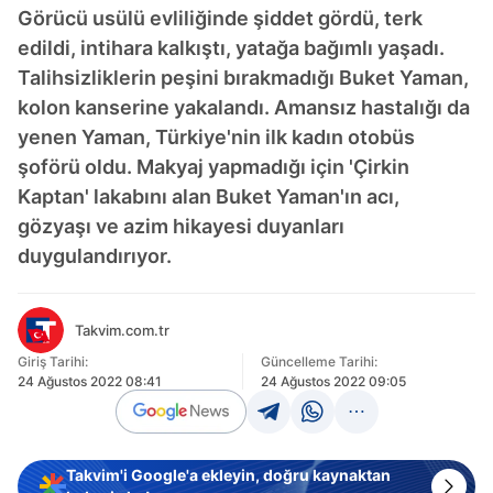
Görücü usülü evliliğinde şiddet gördü, terk
edildi, intihara kalkıştı, yatağa bağımlı yaşadı.
Talihsizliklerin peşini bırakmadığı Buket Yaman,
kolon kanserine yakalandı. Amansız hastalığı da
yenen Yaman, Türkiye'nin ilk kadın otobüs
şoförü oldu. Makyaj yapmadığı için 'Çirkin
Kaptan' lakabını alan Buket Yaman'ın acı,
gözyaşı ve azim hikayesi duyanları
duygulandırıyor.
Takvim.com.tr
Giriş Tarihi:
Güncelleme Tarihi:
24 Ağustos 2022 08:41
24 Ağustos 2022 09:05
Takvim'i Google'a ekleyin, doğru kaynaktan