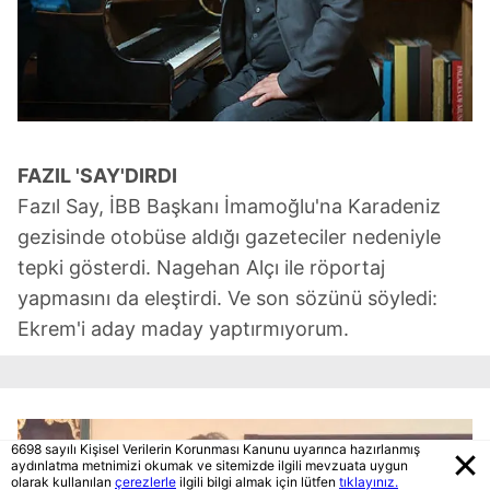
FAZIL 'SAY'DIRDI
Fazıl Say, İBB Başkanı İmamoğlu'na Karadeniz
gezisinde otobüse aldığı gazeteciler nedeniyle
tepki gösterdi. Nagehan Alçı ile röportaj
yapmasını da eleştirdi. Ve son sözünü söyledi:
Ekrem'i aday maday yaptırmıyorum.
6698 sayılı Kişisel Verilerin Korunması Kanunu uyarınca hazırlanmış
aydınlatma metnimizi okumak ve sitemizde ilgili mevzuata uygun
olarak kullanılan
çerezlerle
ilgili bilgi almak için lütfen
tıklayınız.