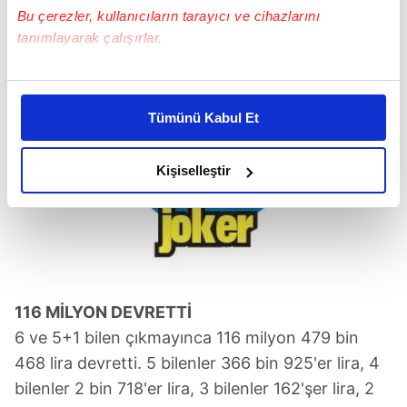
Bu çerezler, kullanıcıların tarayıcı ve cihazlarını
tanımlayarak çalışırlar.
Bu çerezlere izin vermeniz halinde sizlere özel
kişiselleştirilmiş reklamlar sunabilir, sayfalarımızda sizlere
Tümünü Kabul Et
daha iyi reklam deneyimi yaşatabiliriz. Bunu yaparken
amacımızın size daha iyi bir reklam deneyimi sunmak
olduğunu ve sizlere en iyi içerikleri sunabilmek adına
Kişiselleştir
elimizden gelen çabayı gösterdiğimizi ve bu noktada,
reklamların maliyetlerimizi karşılamak noktasında tek gelir
kalemimiz olduğunu sizlere hatırlatmak isteriz.
Her halükârda, kullanıcılar, bu çerezlere izin vermedikleri
takdirde, kullanıcılara hedefli reklamlar
116 MİLYON DEVRETTİ
gösterilmeyecektir."
6 ve 5+1 bilen çıkmayınca 116 milyon 479 bin
468 lira devretti. 5 bilenler 366 bin 925'er lira, 4
Sizlere daha iyi bir hizmet sunabilmek için İnternet
bilenler 2 bin 718'er lira, 3 bilenler 162'şer lira, 2
Sitemizde kendimize ve üçüncü kişilere ait çerezler