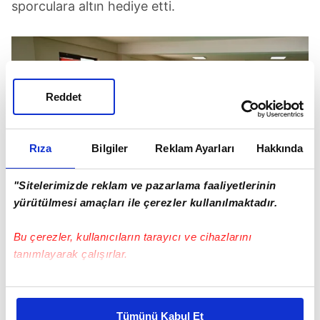
sporculara altın hediye etti.
Reddet
Rıza
Bilgiler
Reklam Ayarları
Hakkında
"Sitelerimizde reklam ve pazarlama faaliyetlerinin
yürütülmesi amaçları ile çerezler kullanılmaktadır.
Bu çerezler, kullanıcıların tarayıcı ve cihazlarını
tanımlayarak çalışırlar.
HAYDİ ÇOCUKLAR SPORA
Daha sonra taekwondo ve yüzme kurslarına
Bu çerezlere izin vermeniz halinde sizlere özel
kişiselleştirilmiş reklamlar sunabilir, sayfalarımızda sizlere
katılan miniklerle buluşan Başkan Aktaş,
Tümünü Kabul Et