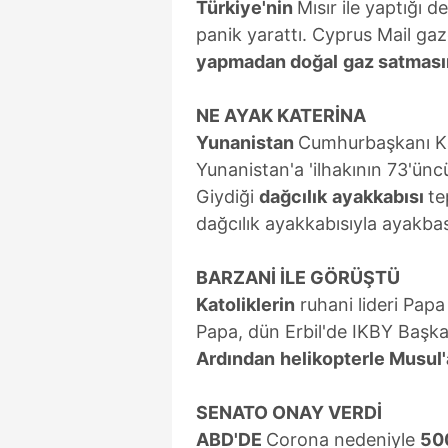
Türkiye'nin
Mısır ile yaptığı 
panik yarattı. Cyprus Mail ga
yapmadan doğal
gaz satması
NE AYAK KATERİNA
Yunanistan
Cumhurbaşkanı Kat
Yunanistan'a 'ilhakının 73'ünc
Giydiği
dağcılık
ayakkabısı
te
dağcılık ayakkabısıyla ayakbas
BARZANİ İLE GÖRÜŞTÜ
Katoliklerin
ruhani lideri Papa
Papa, dün Erbil'de IKBY Başk
Ardından
helikopterle Musul'
SENATO ONAY VERDİ
ABD'DE
Corona nedeniyle
50