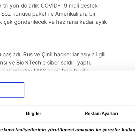
.9 trilyon dolarlık COVİD- 19 mali destek
. Söz konusu paket ile Amerikalılara bir
k çek gönderilecek ve hazirana kadar aylık
E
başladı. Rus ve Çinli hacker'lar aşıyla ilgili
ansı ve BioNTech'e siber saldırı yaptı.
esi üzerinden EMA'ya ait bazı bilgileri
Bilgiler
Reklam Ayarları
rlama faaliyetlerinin yürütülmesi amaçları ile çerezler kullan