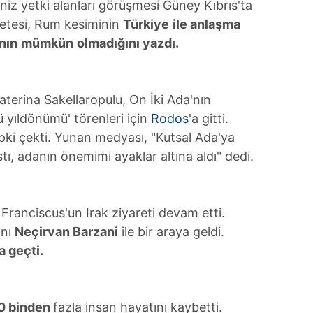
deniz yetki alanları görüşmesi Güney Kıbrıs'ta
zetesi, Rum kesiminin
Türkiye
ile anlaşma
nın
mümkün
olmadığını yazdı.
erina Sakellaropulu, On İki Ada'nın
ü yıldönümü' törenleri için
Rodos
'a gitti.
pki çekti. Yunan medyası, "Kutsal Ada'ya
tı, adanın önemimi ayaklar altına aldı" dedi.
 Franciscus'un Irak ziyareti devam etti.
anı
Neçirvan Barzani
ile bir araya geldi.
a geçti.
0 binden
fazla insan hayatını kaybetti.