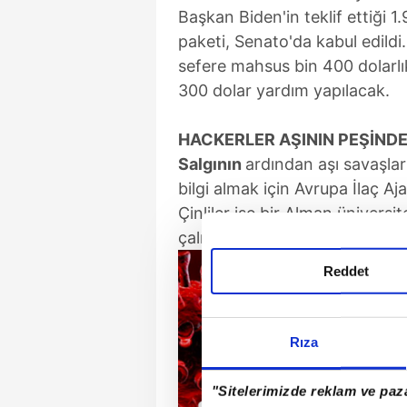
Başkan Biden'in teklif ettiği 1
paketi, Senato'da kabul edildi
sefere mahsus bin 400 dolarlı
300 dolar yardım yapılacak.
HACKERLER AŞININ PEŞİND
Salgının
ardından aşı savaşları 
bilgi almak için Avrupa İlaç Aj
Çinliler ise bir Alman üniversit
çalmayı başardı!
Reddet
Rıza
"Sitelerimizde reklam ve paza